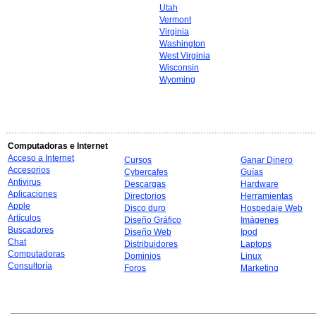
Utah
Vermont
Virginia
Washington
West Virginia
Wisconsin
Wyoming
Computadoras e Internet
Acceso a Internet
Cursos
Ganar Dinero
Accesorios
Cybercafes
Guías
Antivirus
Descargas
Hardware
Aplicaciones
Directorios
Herramientas
Apple
Disco duro
Hospedaje Web
Artículos
Diseño Gráfico
Imágenes
Buscadores
Diseño Web
Ipod
Chat
Distribuidores
Laptops
Computadoras
Dominios
Linux
Consultoría
Foros
Marketing