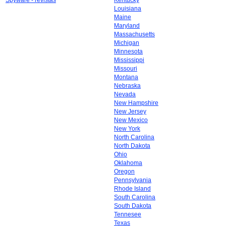
Spyware - revistas
Kentucky
Louisiana
Maine
Maryland
Massachusetts
Michigan
Minnesota
Mississippi
Missouri
Montana
Nebraska
Nevada
New Hampshire
New Jersey
New Mexico
New York
North Carolina
North Dakota
Ohio
Oklahoma
Oregon
Pennsylvania
Rhode Island
South Carolina
South Dakota
Tennesee
Texas