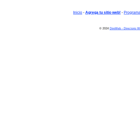
Inicio
-
Agrega tu sitio web!
-
Programa 
© 2024
DireWeb - Directorio 