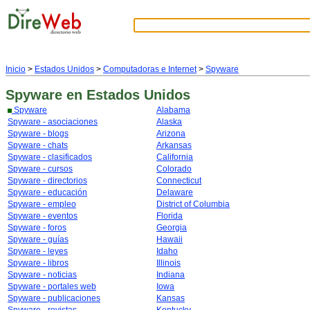
Inicio
>
Estados Unidos
>
Computadoras e Internet
>
Spyware
Spyware
en Estados Unidos
Spyware
Alabama
Spyware - asociaciones
Alaska
Spyware - blogs
Arizona
Spyware - chats
Arkansas
Spyware - clasificados
California
Spyware - cursos
Colorado
Spyware - directorios
Connecticut
Spyware - educación
Delaware
Spyware - empleo
District of Columbia
Spyware - eventos
Florida
Spyware - foros
Georgia
Spyware - guías
Hawaii
Spyware - leyes
Idaho
Spyware - libros
Illinois
Spyware - noticias
Indiana
Spyware - portales web
Iowa
Spyware - publicaciones
Kansas