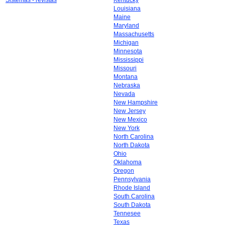
Sistemas - revistas
Kentucky
Louisiana
Maine
Maryland
Massachusetts
Michigan
Minnesota
Mississippi
Missouri
Montana
Nebraska
Nevada
New Hampshire
New Jersey
New Mexico
New York
North Carolina
North Dakota
Ohio
Oklahoma
Oregon
Pennsylvania
Rhode Island
South Carolina
South Dakota
Tennesee
Texas