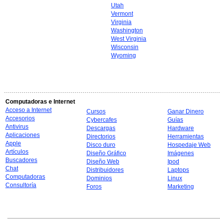
Utah
Vermont
Virginia
Washington
West Virginia
Wisconsin
Wyoming
Computadoras e Internet
Acceso a Internet
Cursos
Ganar Dinero
Accesorios
Cybercafes
Guías
Antivirus
Descargas
Hardware
Aplicaciones
Directorios
Herramientas
Apple
Disco duro
Hospedaje Web
Artículos
Diseño Gráfico
Imágenes
Buscadores
Diseño Web
Ipod
Chat
Distribuidores
Laptops
Computadoras
Dominios
Linux
Consultoría
Foros
Marketing