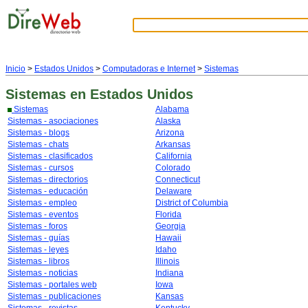
Inicio
>
Estados Unidos
>
Computadoras e Internet
>
Sistemas
Sistemas
en Estados Unidos
Sistemas
Alabama
Sistemas - asociaciones
Alaska
Sistemas - blogs
Arizona
Sistemas - chats
Arkansas
Sistemas - clasificados
California
Sistemas - cursos
Colorado
Sistemas - directorios
Connecticut
Sistemas - educación
Delaware
Sistemas - empleo
District of Columbia
Sistemas - eventos
Florida
Sistemas - foros
Georgia
Sistemas - guías
Hawaii
Sistemas - leyes
Idaho
Sistemas - libros
Illinois
Sistemas - noticias
Indiana
Sistemas - portales web
Iowa
Sistemas - publicaciones
Kansas