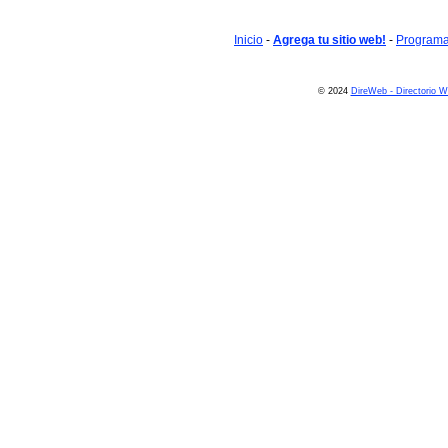
Inicio
-
Agrega tu sitio web!
-
Programa 
© 2024
DireWeb - Directorio 