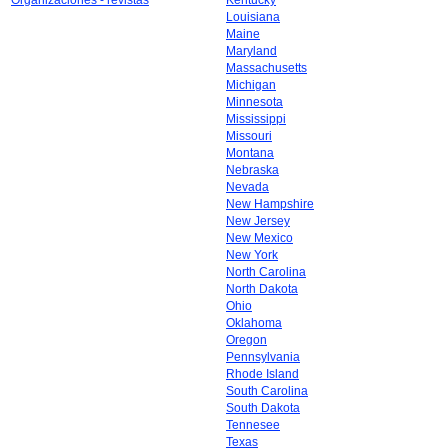
Organizaciones - revistas
Kentucky
Louisiana
Maine
Maryland
Massachusetts
Michigan
Minnesota
Mississippi
Missouri
Montana
Nebraska
Nevada
New Hampshire
New Jersey
New Mexico
New York
North Carolina
North Dakota
Ohio
Oklahoma
Oregon
Pennsylvania
Rhode Island
South Carolina
South Dakota
Tennesee
Texas