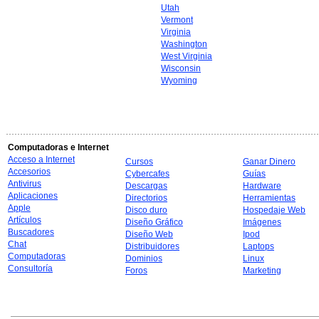
Utah
Vermont
Virginia
Washington
West Virginia
Wisconsin
Wyoming
Computadoras e Internet
Acceso a Internet
Cursos
Ganar Dinero
Accesorios
Cybercafes
Guías
Antivirus
Descargas
Hardware
Aplicaciones
Directorios
Herramientas
Apple
Disco duro
Hospedaje Web
Artículos
Diseño Gráfico
Imágenes
Buscadores
Diseño Web
Ipod
Chat
Distribuidores
Laptops
Computadoras
Dominios
Linux
Consultoría
Foros
Marketing