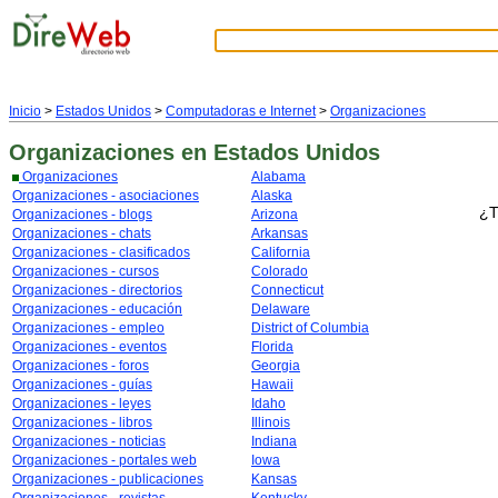
Inicio
>
Estados Unidos
>
Computadoras e Internet
>
Organizaciones
Organizaciones
en Estados Unidos
Organizaciones
Alabama
Organizaciones - asociaciones
Alaska
¿T
Organizaciones - blogs
Arizona
Organizaciones - chats
Arkansas
Organizaciones - clasificados
California
Organizaciones - cursos
Colorado
Organizaciones - directorios
Connecticut
Organizaciones - educación
Delaware
Organizaciones - empleo
District of Columbia
Organizaciones - eventos
Florida
Organizaciones - foros
Georgia
Organizaciones - guías
Hawaii
Organizaciones - leyes
Idaho
Organizaciones - libros
Illinois
Organizaciones - noticias
Indiana
Organizaciones - portales web
Iowa
Organizaciones - publicaciones
Kansas