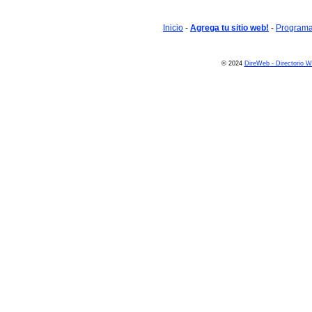
Inicio
-
Agrega tu sitio web!
-
Programa 
© 2024
DireWeb - Directorio 