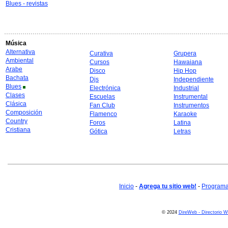
Blues - revistas
Música
Alternativa
Curativa
Grupera
Ambiental
Cursos
Hawaiana
Arabe
Disco
Hip Hop
Bachata
Djs
Independiente
Blues
Electrónica
Industrial
Clases
Escuelas
Instrumental
Clásica
Fan Club
Instrumentos
Composición
Flamenco
Karaoke
Country
Foros
Latina
Cristiana
Gótica
Letras
Inicio
-
Agrega tu sitio web!
-
Programa 
© 2024
DireWeb - Directorio 