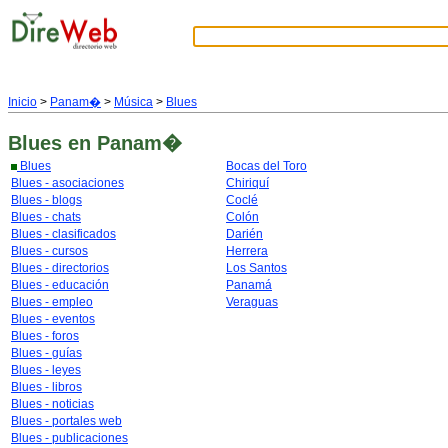
Inicio
>
Panam�
>
Música
>
Blues
Blues
en Panam�
Blues
Bocas del Toro
Blues - asociaciones
Chiriquí
Blues - blogs
Coclé
Blues - chats
Colón
Blues - clasificados
Darién
Blues - cursos
Herrera
Blues - directorios
Los Santos
Blues - educación
Panamá
Blues - empleo
Veraguas
Blues - eventos
Blues - foros
Blues - guías
Blues - leyes
Blues - libros
Blues - noticias
Blues - portales web
Blues - publicaciones