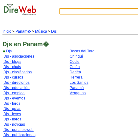
Inicio
>
Panam�
>
Música
>
Djs
Djs
en Panam�
Djs
Bocas del Toro
Djs - asociaciones
Chiriquí
Djs - blogs
Coclé
Djs - chats
Colón
Djs - clasificados
Darién
Djs - cursos
Herrera
Djs - directorios
Los Santos
Djs - educación
Panamá
Djs - empleo
Veraguas
Djs - eventos
Djs - foros
Djs - guías
Djs - leyes
Djs - libros
Djs - noticias
Djs - portales web
Djs - publicaciones