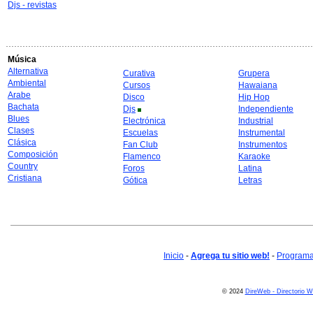
Djs - revistas
Música
Alternativa
Curativa
Grupera
Ambiental
Cursos
Hawaiana
Arabe
Disco
Hip Hop
Bachata
Djs
Independiente
Blues
Electrónica
Industrial
Clases
Escuelas
Instrumental
Clásica
Fan Club
Instrumentos
Composición
Flamenco
Karaoke
Country
Foros
Latina
Cristiana
Gótica
Letras
Inicio
-
Agrega tu sitio web!
-
Programa 
© 2024
DireWeb - Directorio 