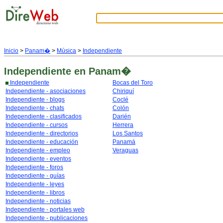
Inicio
>
Panam�
>
Música
>
Independiente
Independiente
en Panam�
Independiente
Bocas del Toro
Independiente - asociaciones
Chiriquí
Independiente - blogs
Coclé
Independiente - chats
Colón
Independiente - clasificados
Darién
Independiente - cursos
Herrera
Independiente - directorios
Los Santos
Independiente - educación
Panamá
Independiente - empleo
Veraguas
Independiente - eventos
Independiente - foros
Independiente - guías
Independiente - leyes
Independiente - libros
Independiente - noticias
Independiente - portales web
Independiente - publicaciones