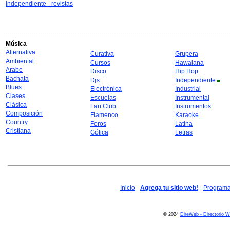
Independiente - revistas
Música
Alternativa
Curativa
Grupera
Ambiental
Cursos
Hawaiana
Arabe
Disco
Hip Hop
Bachata
Djs
Independiente
Blues
Electrónica
Industrial
Clases
Escuelas
Instrumental
Clásica
Fan Club
Instrumentos
Composición
Flamenco
Karaoke
Country
Foros
Latina
Cristiana
Gótica
Letras
Inicio
-
Agrega tu sitio web!
-
Programa 
© 2024
DireWeb - Directorio 