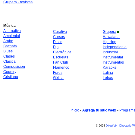
Grupera - revistas
Música
Alternativa
Curativa
Grupera
Ambiental
Cursos
Hawaiana
Arabe
Disco
Hip Hop
Bachata
Djs
Independiente
Blues
Electrónica
Industrial
Clases
Escuelas
Instrumental
Clásica
Fan Club
Instrumentos
Composición
Flamenco
Karaoke
Country
Foros
Latina
Cristiana
Gótica
Letras
Inicio
-
Agrega tu sitio web!
-
Programa 
© 2024
DireWeb - Directorio 