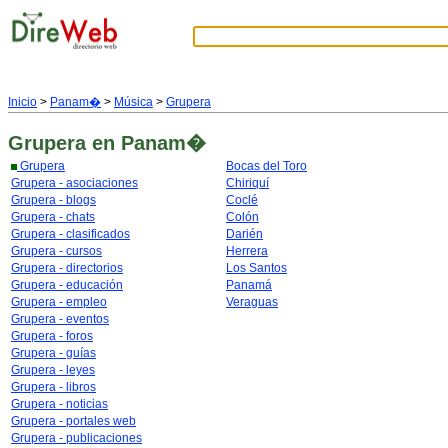
Inicio
>
Panam�
>
Música
>
Grupera
Grupera
en Panam�
Grupera
Bocas del Toro
Grupera - asociaciones
Chiriquí
Grupera - blogs
Coclé
Grupera - chats
Colón
Grupera - clasificados
Darién
Grupera - cursos
Herrera
Grupera - directorios
Los Santos
Grupera - educación
Panamá
Grupera - empleo
Veraguas
Grupera - eventos
Grupera - foros
Grupera - guías
Grupera - leyes
Grupera - libros
Grupera - noticias
Grupera - portales web
Grupera - publicaciones