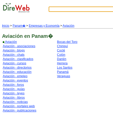
Inicio
>
Panam�
>
Empresas y Economía
>
Aviación
Aviación
en Panam�
Aviación
Bocas del Toro
Aviación - asociaciones
Chiriquí
Aviación - blogs
Coclé
Aviación - chats
Colón
Aviación - clasificados
Darién
Aviación - cursos
Herrera
Aviación - directorios
Los Santos
Aviación - educación
Panamá
Aviación - empleo
Veraguas
Aviación - eventos
Aviación - foros
Aviación - guías
Aviación - leyes
Aviación - libros
Aviación - noticias
Aviación - portales web
Aviación - publicaciones