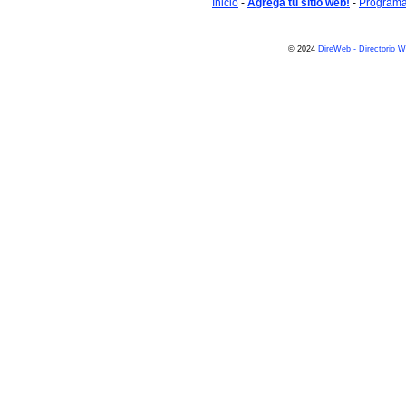
Inicio
-
Agrega tu sitio web!
-
Programa 
© 2024
DireWeb - Directorio 