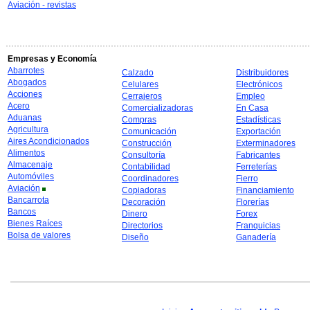
Aviación - revistas
Empresas y Economía
Abarrotes
Calzado
Distribuidores
Abogados
Celulares
Electrónicos
Acciones
Cerrajeros
Empleo
Acero
Comercializadoras
En Casa
Aduanas
Compras
Estadísticas
Agricultura
Comunicación
Exportación
Aires Acondicionados
Construcción
Exterminadores
Alimentos
Consultoría
Fabricantes
Almacenaje
Contabilidad
Ferreterías
Automóviles
Coordinadores
Fierro
Aviación
Copiadoras
Financiamiento
Bancarrota
Decoración
Florerías
Bancos
Dinero
Forex
Bienes Raíces
Directorios
Franquicias
Bolsa de valores
Diseño
Ganadería