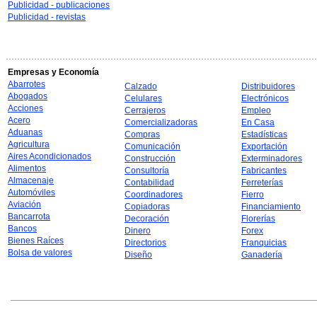
Publicidad - publicaciones
Publicidad - revistas
Empresas y Economía
Abarrotes
Calzado
Distribuidores
Abogados
Celulares
Electrónicos
Acciones
Cerrajeros
Empleo
Acero
Comercializadoras
En Casa
Aduanas
Compras
Estadísticas
Agricultura
Comunicación
Exportación
Aires Acondicionados
Construcción
Exterminadores
Alimentos
Consultoría
Fabricantes
Almacenaje
Contabilidad
Ferreterías
Automóviles
Coordinadores
Fierro
Aviación
Copiadoras
Financiamiento
Bancarrota
Decoración
Florerías
Bancos
Dinero
Forex
Bienes Raíces
Directorios
Franquicias
Bolsa de valores
Diseño
Ganadería