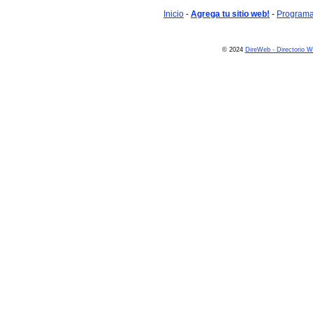
Inicio
-
Agrega tu sitio web!
-
Programa 
© 2024
DireWeb - Directorio 