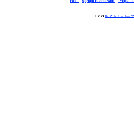
Inicio
-
Agrega tu sitio web!
-
Programa 
© 2024
DireWeb - Directorio 