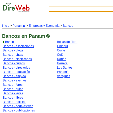
Inicio
>
Panam�
>
Empresas y Economía
>
Bancos
Bancos
en Panam�
Bancos
Bocas del Toro
Bancos - asociaciones
Chiriquí
Bancos - blogs
Coclé
Bancos - chats
Colón
Bancos - clasificados
Darién
Bancos - cursos
Herrera
Bancos - directorios
Los Santos
Bancos - educación
Panamá
Bancos - empleo
Veraguas
Bancos - eventos
Bancos - foros
Bancos - guías
Bancos - leyes
Bancos - libros
Bancos - noticias
Bancos - portales web
Bancos - publicaciones