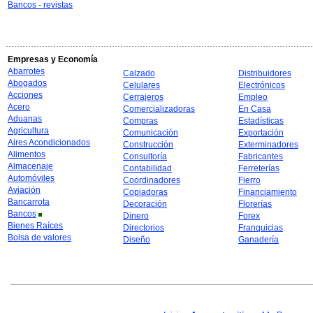
Bancos - revistas
Empresas y Economía
Abarrotes
Calzado
Distribuidores
Abogados
Celulares
Electrónicos
Acciones
Cerrajeros
Empleo
Acero
Comercializadoras
En Casa
Aduanas
Compras
Estadísticas
Agricultura
Comunicación
Exportación
Aires Acondicionados
Construcción
Exterminadores
Alimentos
Consultoría
Fabricantes
Almacenaje
Contabilidad
Ferreterías
Automóviles
Coordinadores
Fierro
Aviación
Copiadoras
Financiamiento
Bancarrota
Decoración
Florerías
Bancos
Dinero
Forex
Bienes Raíces
Directorios
Franquicias
Bolsa de valores
Diseño
Ganadería