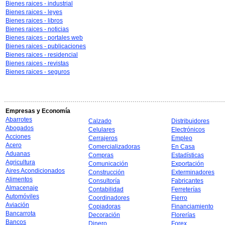
Bienes raices - industrial
Bienes raices - leyes
Bienes raices - libros
Bienes raices - noticias
Bienes raices - portales web
Bienes raices - publicaciones
Bienes raices - residencial
Bienes raices - revistas
Bienes raices - seguros
Empresas y Economía
Abarrotes
Calzado
Distribuidores
Abogados
Celulares
Electrónicos
Acciones
Cerrajeros
Empleo
Acero
Comercializadoras
En Casa
Aduanas
Compras
Estadísticas
Agricultura
Comunicación
Exportación
Aires Acondicionados
Construcción
Exterminadores
Alimentos
Consultoría
Fabricantes
Almacenaje
Contabilidad
Ferreterías
Automóviles
Coordinadores
Fierro
Aviación
Copiadoras
Financiamiento
Bancarrota
Decoración
Florerías
Bancos
Dinero
Forex