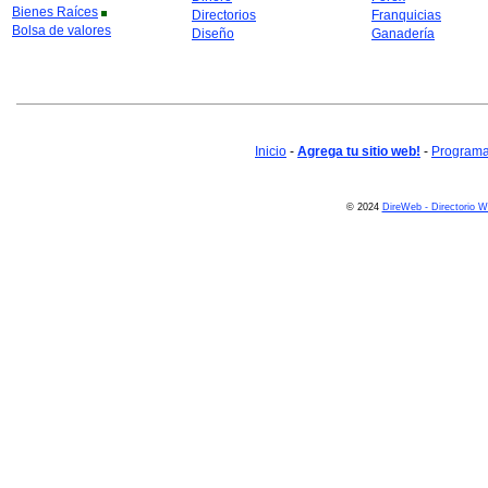
Bienes Raíces
Directorios
Franquicias
Bolsa de valores
Diseño
Ganadería
Inicio
-
Agrega tu sitio web!
-
Programa 
© 2024
DireWeb - Directorio 