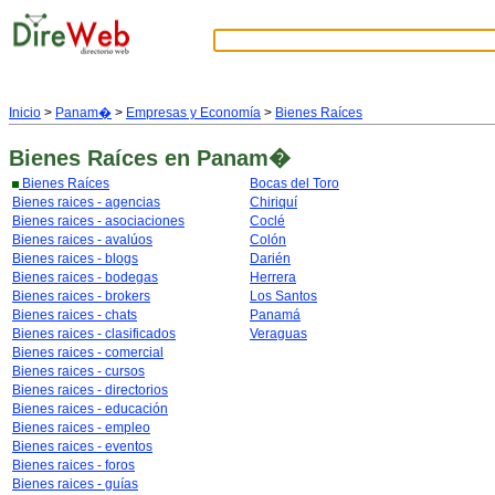
Inicio
>
Panam�
>
Empresas y Economía
>
Bienes Raíces
Bienes Raíces
en Panam�
Bienes Raíces
Bocas del Toro
Bienes raices - agencias
Chiriquí
Bienes raices - asociaciones
Coclé
Bienes raices - avalúos
Colón
Bienes raices - blogs
Darién
Bienes raices - bodegas
Herrera
Bienes raices - brokers
Los Santos
Bienes raices - chats
Panamá
Bienes raices - clasificados
Veraguas
Bienes raices - comercial
Bienes raices - cursos
Bienes raices - directorios
Bienes raices - educación
Bienes raices - empleo
Bienes raices - eventos
Bienes raices - foros
Bienes raices - guías