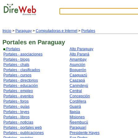
Inicio
>
Paraguay
>
Computadoras e Internet
>
Portales
Portales
en Paraguay
Portales
Alto Paraguay
Portales - asociaciones
Alto Paraná
Portales - blogs
Amambay
Portales - chats
Asunción
Portales - clasificados
Boquerón
Portales - cursos
Caaguazú
Portales - directorios
Caazapá
Portales - educación
Canindeyú
Portales - empleo
Central
Portales - eventos
Concepción
Portales - foros
Cordillera
Portales - guías
Guairá
Portales - leyes
Itapúa
Portales - libros
Misiones
Portales - noticias
Ñeembucú
Portales - portales web
Paraguarí
Portales - publicaciones
Presidente Hayes