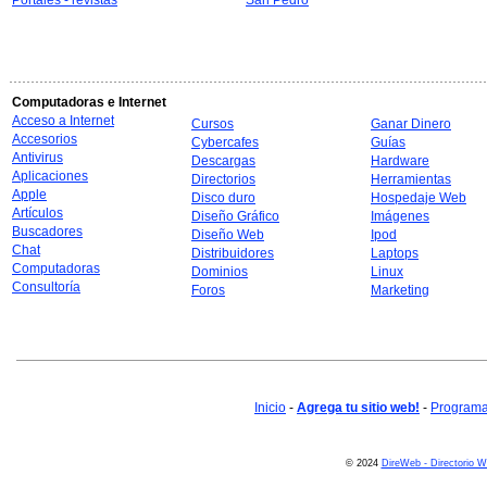
Portales - revistas
San Pedro
Computadoras e Internet
Acceso a Internet
Cursos
Ganar Dinero
Accesorios
Cybercafes
Guías
Antivirus
Descargas
Hardware
Aplicaciones
Directorios
Herramientas
Apple
Disco duro
Hospedaje Web
Artículos
Diseño Gráfico
Imágenes
Buscadores
Diseño Web
Ipod
Chat
Distribuidores
Laptops
Computadoras
Dominios
Linux
Consultoría
Foros
Marketing
Inicio
-
Agrega tu sitio web!
-
Programa 
© 2024
DireWeb - Directorio 