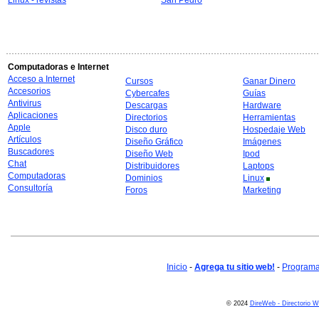
Linux - revistas
San Pedro
Computadoras e Internet
Acceso a Internet
Cursos
Ganar Dinero
Accesorios
Cybercafes
Guías
Antivirus
Descargas
Hardware
Aplicaciones
Directorios
Herramientas
Apple
Disco duro
Hospedaje Web
Artículos
Diseño Gráfico
Imágenes
Buscadores
Diseño Web
Ipod
Chat
Distribuidores
Laptops
Computadoras
Dominios
Linux
Consultoría
Foros
Marketing
Inicio
-
Agrega tu sitio web!
-
Programa 
© 2024
DireWeb - Directorio 