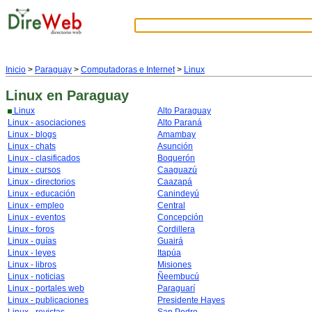
Inicio
>
Paraguay
>
Computadoras e Internet
>
Linux
Linux
en Paraguay
Linux
Alto Paraguay
Linux - asociaciones
Alto Paraná
Linux - blogs
Amambay
Linux - chats
Asunción
Linux - clasificados
Boquerón
Linux - cursos
Caaguazú
Linux - directorios
Caazapá
Linux - educación
Canindeyú
Linux - empleo
Central
Linux - eventos
Concepción
Linux - foros
Cordillera
Linux - guías
Guairá
Linux - leyes
Itapúa
Linux - libros
Misiones
Linux - noticias
Ñeembucú
Linux - portales web
Paraguarí
Linux - publicaciones
Presidente Hayes