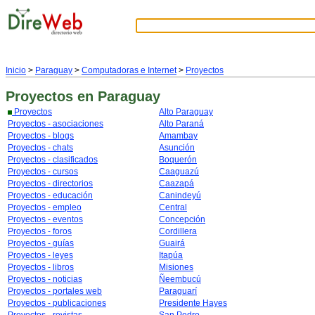
Inicio
>
Paraguay
>
Computadoras e Internet
>
Proyectos
Proyectos
en Paraguay
Proyectos
Alto Paraguay
Proyectos - asociaciones
Alto Paraná
Proyectos - blogs
Amambay
Proyectos - chats
Asunción
Proyectos - clasificados
Boquerón
Proyectos - cursos
Caaguazú
Proyectos - directorios
Caazapá
Proyectos - educación
Canindeyú
Proyectos - empleo
Central
Proyectos - eventos
Concepción
Proyectos - foros
Cordillera
Proyectos - guías
Guairá
Proyectos - leyes
Itapúa
Proyectos - libros
Misiones
Proyectos - noticias
Ñeembucú
Proyectos - portales web
Paraguarí
Proyectos - publicaciones
Presidente Hayes