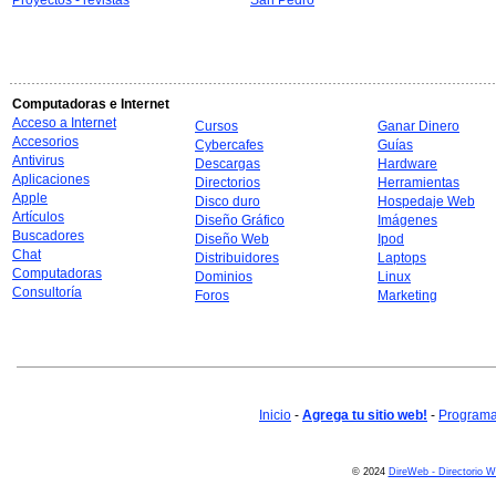
Proyectos - revistas
San Pedro
Computadoras e Internet
Acceso a Internet
Cursos
Ganar Dinero
Accesorios
Cybercafes
Guías
Antivirus
Descargas
Hardware
Aplicaciones
Directorios
Herramientas
Apple
Disco duro
Hospedaje Web
Artículos
Diseño Gráfico
Imágenes
Buscadores
Diseño Web
Ipod
Chat
Distribuidores
Laptops
Computadoras
Dominios
Linux
Consultoría
Foros
Marketing
Inicio
-
Agrega tu sitio web!
-
Programa 
© 2024
DireWeb - Directorio 