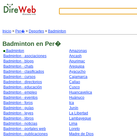
Inicio
>
Per�
>
Deportes
>
Badminton
Badminton
en Per�
Badminton
Amazonas
Badminton - asociaciones
Ancash
Badminton - blogs
Apurimac
Badminton - chats
Arequipa
Badminton - clasificados
Ayacucho
Badminton - cursos
Cajamarca
Badminton - directorios
Callao
Badminton - educación
Cusco
Badminton - empleo
Huancavelica
Badminton - eventos
Huánuco
Badminton - foros
Ica
Badminton - guías
Junín
Badminton - leyes
La Libertad
Badminton - libros
Lambayeque
Badminton - noticias
Lima
Badminton - portales web
Loreto
Badminton - publicaciones
Madre de Dios