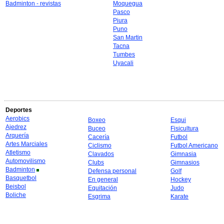
Badminton - revistas
Moquegua
Pasco
Piura
Puno
San Martin
Tacna
Tumbes
Uyacali
Deportes
Aerobics
Boxeo
Esqui
Ajedrez
Buceo
Fisicultura
Arquería
Cacería
Futbol
Artes Marciales
Ciclismo
Futbol Americano
Atletismo
Clavados
Gimnasia
Automovilismo
Clubs
Gimnasios
Badminton
Defensa personal
Golf
Basquetbol
En general
Hockey
Beisbol
Equitación
Judo
Boliche
Esgrima
Karate