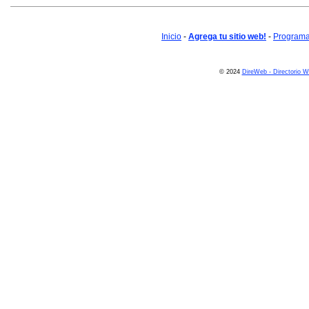
Inicio
-
Agrega tu sitio web!
-
Programa 
© 2024
DireWeb - Directorio 