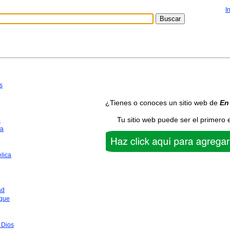
I
s
¿Tienes o conoces un sitio web de
En
Tu sitio web puede ser el primero 
o
ca
lica
ad
que
 Dios