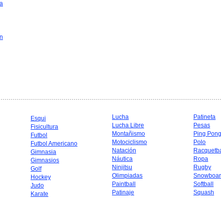
a
in
Lucha
Patineta
Esqui
Lucha Libre
Pesas
Fisicultura
Montañismo
Ping Pon
Futbol
Motociclismo
Polo
Futbol Americano
Natación
Racquetba
Gimnasia
Náutica
Ropa
Gimnasios
Ninjitsu
Rugby
Golf
Olimpiadas
Snowboar
Hockey
Paintball
Softball
Judo
Patinaje
Squash
Karate