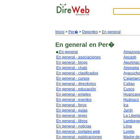
Inicio
>
Per�
>
Deportes
>
En general
En general
en Per�
En general
Amazona
En general - asociaciones
Ancash
En general - blogs
Apurimac
En general - chats
Arequipa
En general - clasificados
Ayacuch
En general - cursos
Cajamar
En general - directorios
Callao
En general - educación
Cusco
En general - empleo
Huancave
En general - eventos
Huánuco
En general - foros
Ica
En general - guías
Junín
En general - leyes
La Libert
En general - libros
Lambaye
En general - noticias
Lima
En general - portales web
Loreto
En general - publicaciones
Madre de