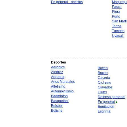
En general - revistas
Moquegu
Pasco
Piura
Puno
San Mart
Tacna
Tumbes
Uyacali
Deportes
Aerobics
Boxeo
Ajedrez
Buceo
Arquería
Cacería
Artes Marciales
Ciclismo
Atletismo
Clavados
Automovilismo
Clubs
Badminton
Defensa personal
Basquetbol
En general
Beisbol
Equitación
Boliche
Esgrima