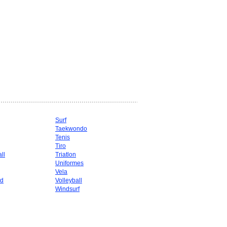
Surf
Taekwondo
g
Tenis
Tiro
ll
Triatlon
Uniformes
Vela
d
Volleyball
Windsurf