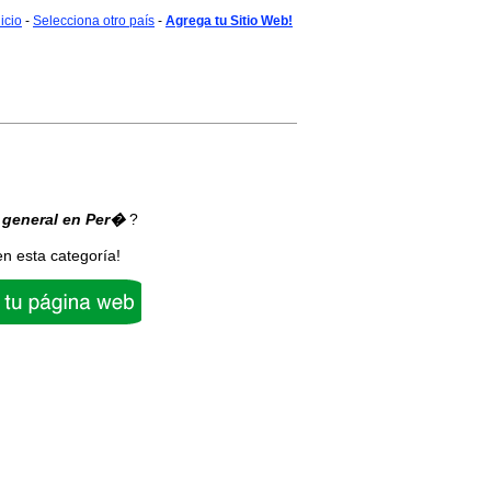
nicio
-
Selecciona otro país
-
Agrega tu Sitio Web!
 general
en Per�
?
en esta categoría!