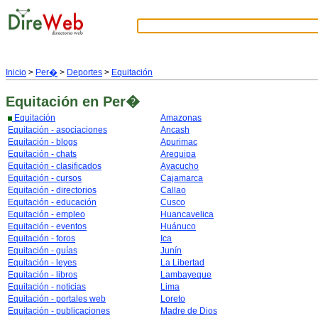
Inicio
>
Per�
>
Deportes
>
Equitación
Equitación
en Per�
Equitación
Amazonas
Equitación - asociaciones
Ancash
Equitación - blogs
Apurimac
Equitación - chats
Arequipa
Equitación - clasificados
Ayacucho
Equitación - cursos
Cajamarca
Equitación - directorios
Callao
Equitación - educación
Cusco
Equitación - empleo
Huancavelica
Equitación - eventos
Huánuco
Equitación - foros
Ica
Equitación - guías
Junín
Equitación - leyes
La Libertad
Equitación - libros
Lambayeque
Equitación - noticias
Lima
Equitación - portales web
Loreto
Equitación - publicaciones
Madre de Dios