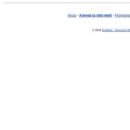
Inicio
-
Agrega tu sitio web!
-
Programa 
© 2024
DireWeb - Directorio 