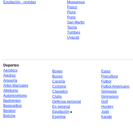
Equitación - revistas
Moquegua
Pasco
Piura
Puno
San Martin
Tacna
Tumbes
Uyacali
Deportes
Aerobics
Boxeo
Esqui
Ajedrez
Buceo
Fisicultura
Arquería
Cacería
Futbol
Artes Marciales
Ciclismo
Futbol Americano
Atletismo
Clavados
Gimnasia
Automovilismo
Clubs
Gimnasios
Badminton
Defensa personal
Golf
Basquetbol
En general
Hockey
Beisbol
Equitación
Judo
Boliche
Esgrima
Karate