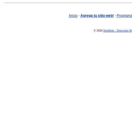
Inicio
-
Agrega tu sitio web!
-
Programa 
© 2024
DireWeb - Directorio 