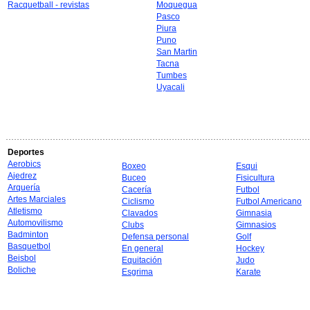
Racquetball - revistas
Moquegua
Pasco
Piura
Puno
San Martin
Tacna
Tumbes
Uyacali
Deportes
Aerobics
Boxeo
Esqui
Ajedrez
Buceo
Fisicultura
Arquería
Cacería
Futbol
Artes Marciales
Ciclismo
Futbol Americano
Atletismo
Clavados
Gimnasia
Automovilismo
Clubs
Gimnasios
Badminton
Defensa personal
Golf
Basquetbol
En general
Hockey
Beisbol
Equitación
Judo
Boliche
Esgrima
Karate