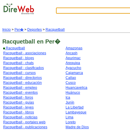
Inicio
>
Per�
>
Deportes
>
Racquetball
Racquetball
en Per�
Racquetball
Amazonas
Racquetball - asociaciones
Ancash
Racquetball - blogs
Apurimac
Racquetball - chats
Arequipa
Racquetball - clasificados
Ayacucho
Racquetball - cursos
Cajamarca
Racquetball - directorios
Callao
Racquetball - educación
Cusco
Racquetball - empleo
Huancavelica
Racquetball - eventos
Huánuco
Racquetball - foros
Ica
Racquetball - guías
Junín
Racquetball - leyes
La Libertad
Racquetball - libros
Lambayeque
Racquetball - noticias
Lima
Racquetball - portales web
Loreto
Racquetball - publicaciones
Madre de Dios