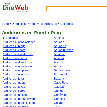
Inicio
>
Puerto Rico
>
Cine y Espectáculos
>
Auditorios
Auditorios
en Puerto Rico
Auditorios
Adjuntas
Auditorios - asociaciones
Aguada
Auditorios - blogs
Aguadilla
Auditorios - chats
Aguas Buenas
Auditorios - clasificados
Aibonito
Auditorios - cursos
Añasco
Auditorios - directorios
Arecibo
Auditorios - educación
Arroyo
Auditorios - empleo
Barceloneta
Auditorios - eventos
Barranquitas
Auditorios - foros
Bayamón
Auditorios - guías
Cabo Rojo
Auditorios - leyes
Caguas
Auditorios - libros
Camuy
Auditorios - noticias
Canóvanas
Auditorios - portales web
Carolina
Auditorios - publicaciones
Cataño