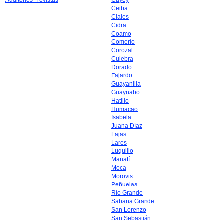
Auditorios - revistas
Cayey
Ceiba
Ciales
Cidra
Coamo
Comerío
Corozal
Culebra
Dorado
Fajardo
Guayanilla
Guaynabo
Hatillo
Humacao
Isabela
Juana Díaz
Lajas
Lares
Luquillo
Manatí
Moca
Morovis
Peñuelas
Río Grande
Sabana Grande
San Lorenzo
San Sebastián