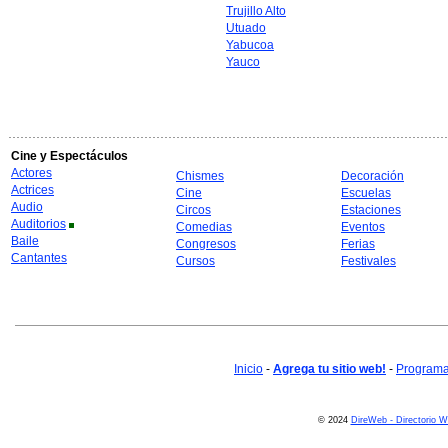
Trujillo Alto
Utuado
Yabucoa
Yauco
Cine y Espectáculos
Actores
Chismes
Decoración
Actrices
Cine
Escuelas
Audio
Circos
Estaciones
Auditorios
Comedias
Eventos
Baile
Congresos
Ferias
Cantantes
Cursos
Festivales
Inicio
-
Agrega tu sitio web!
-
Programa 
© 2024
DireWeb - Directorio 