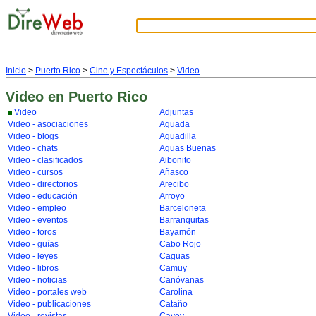
Inicio
>
Puerto Rico
>
Cine y Espectáculos
>
Video
Video
en Puerto Rico
Video
Adjuntas
Video - asociaciones
Aguada
Video - blogs
Aguadilla
Video - chats
Aguas Buenas
Video - clasificados
Aibonito
Video - cursos
Añasco
Video - directorios
Arecibo
Video - educación
Arroyo
Video - empleo
Barceloneta
Video - eventos
Barranquitas
Video - foros
Bayamón
Video - guías
Cabo Rojo
Video - leyes
Caguas
Video - libros
Camuy
Video - noticias
Canóvanas
Video - portales web
Carolina
Video - publicaciones
Cataño