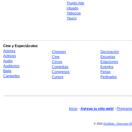
Trujillo Alto
Utuado
Yabucoa
Yauco
Cine y Espectáculos
Actores
Chismes
Decoración
Actrices
Cine
Escuelas
Audio
Circos
Estaciones
Auditorios
Comedias
Eventos
Baile
Congresos
Ferias
Cantantes
Cursos
Festivales
Inicio
-
Agrega tu sitio web!
-
Programa 
© 2024
DireWeb - Directorio 