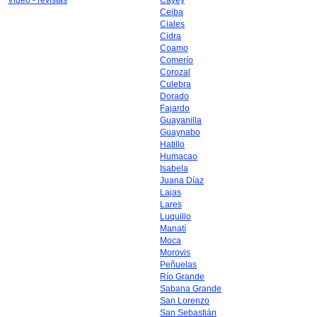
Video - revistas
Cayey
Ceiba
Ciales
Cidra
Coamo
Comerío
Corozal
Culebra
Dorado
Fajardo
Guayanilla
Guaynabo
Hatillo
Humacao
Isabela
Juana Díaz
Lajas
Lares
Luquillo
Manatí
Moca
Morovis
Peñuelas
Río Grande
Sabana Grande
San Lorenzo
San Sebastián