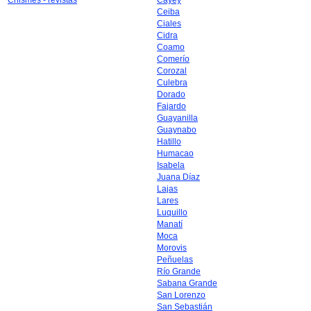
Chismes - revistas
Cayey
Ceiba
Ciales
Cidra
Coamo
Comerío
Corozal
Culebra
Dorado
Fajardo
Guayanilla
Guaynabo
Hatillo
Humacao
Isabela
Juana Díaz
Lajas
Lares
Luquillo
Manatí
Moca
Morovis
Peñuelas
Río Grande
Sabana Grande
San Lorenzo
San Sebastián