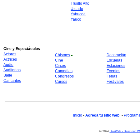
Trujillo Alto
Utuado
Yabucoa
Yauco
Cine y Espectáculos
Actores
Chismes
Decoración
Actrices
Cine
Escuelas
Audio
Circos
Estaciones
Auditorios
Comedias
Eventos
Baile
Congresos
Ferias
Cantantes
Cursos
Festivales
Inicio
-
Agrega tu sitio web!
-
Programa 
© 2024
DireWeb - Directorio 