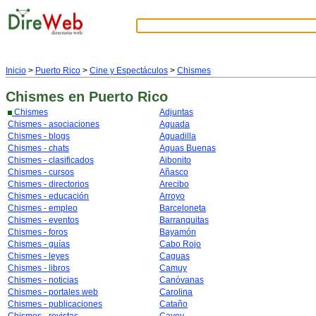
Inicio
>
Puerto Rico
>
Cine y Espectáculos
>
Chismes
Chismes
en Puerto Rico
Chismes
Adjuntas
Chismes - asociaciones
Aguada
Chismes - blogs
Aguadilla
Chismes - chats
Aguas Buenas
Chismes - clasificados
Aibonito
Chismes - cursos
Añasco
Chismes - directorios
Arecibo
Chismes - educación
Arroyo
Chismes - empleo
Barceloneta
Chismes - eventos
Barranquitas
Chismes - foros
Bayamón
Chismes - guías
Cabo Rojo
Chismes - leyes
Caguas
Chismes - libros
Camuy
Chismes - noticias
Canóvanas
Chismes - portales web
Carolina
Chismes - publicaciones
Cataño