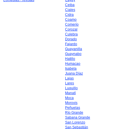
Comedias - revistas
Cayey
Ceiba
Ciales
Cidra
Coamo
Comerío
Corozal
Culebra
Dorado
Fajardo
Guayanilla
Guaynabo
Hatillo
Humacao
Isabela
Juana Díaz
Lajas
Lares
Luquillo
Manatí
Moca
Morovis
Peñuelas
Río Grande
Sabana Grande
San Lorenzo
San Sebastián