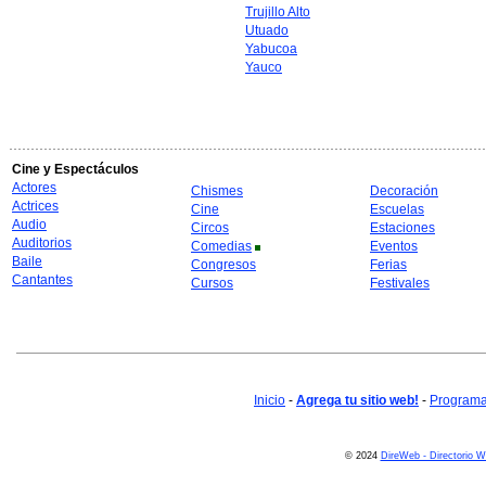
Trujillo Alto
Utuado
Yabucoa
Yauco
Cine y Espectáculos
Actores
Chismes
Decoración
Actrices
Cine
Escuelas
Audio
Circos
Estaciones
Auditorios
Comedias
Eventos
Baile
Congresos
Ferias
Cantantes
Cursos
Festivales
Inicio
-
Agrega tu sitio web!
-
Programa 
© 2024
DireWeb - Directorio 