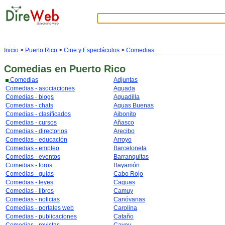
Inicio
>
Puerto Rico
>
Cine y Espectáculos
>
Comedias
Comedias
en Puerto Rico
Comedias
Adjuntas
Comedias - asociaciones
Aguada
Comedias - blogs
Aguadilla
Comedias - chats
Aguas Buenas
Comedias - clasificados
Aibonito
Comedias - cursos
Añasco
Comedias - directorios
Arecibo
Comedias - educación
Arroyo
Comedias - empleo
Barceloneta
Comedias - eventos
Barranquitas
Comedias - foros
Bayamón
Comedias - guías
Cabo Rojo
Comedias - leyes
Caguas
Comedias - libros
Camuy
Comedias - noticias
Canóvanas
Comedias - portales web
Carolina
Comedias - publicaciones
Cataño