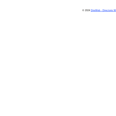
© 2024
DireWeb - Directorio 