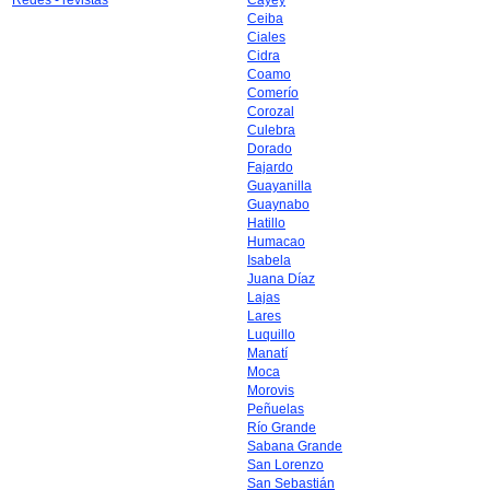
Redes - revistas
Cayey
Ceiba
Ciales
Cidra
Coamo
Comerío
Corozal
Culebra
Dorado
Fajardo
Guayanilla
Guaynabo
Hatillo
Humacao
Isabela
Juana Díaz
Lajas
Lares
Luquillo
Manatí
Moca
Morovis
Peñuelas
Río Grande
Sabana Grande
San Lorenzo
San Sebastián