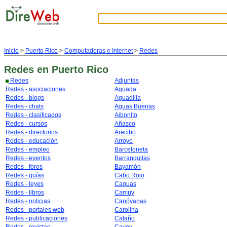
Inicio
>
Puerto Rico
>
Computadoras e Internet
>
Redes
Redes
en Puerto Rico
Redes
Adjuntas
Redes - asociaciones
Aguada
Redes - blogs
Aguadilla
Redes - chats
Aguas Buenas
Redes - clasificados
Aibonito
Redes - cursos
Añasco
Redes - directorios
Arecibo
Redes - educación
Arroyo
Redes - empleo
Barceloneta
Redes - eventos
Barranquitas
Redes - foros
Bayamón
Redes - guías
Cabo Rojo
Redes - leyes
Caguas
Redes - libros
Camuy
Redes - noticias
Canóvanas
Redes - portales web
Carolina
Redes - publicaciones
Cataño