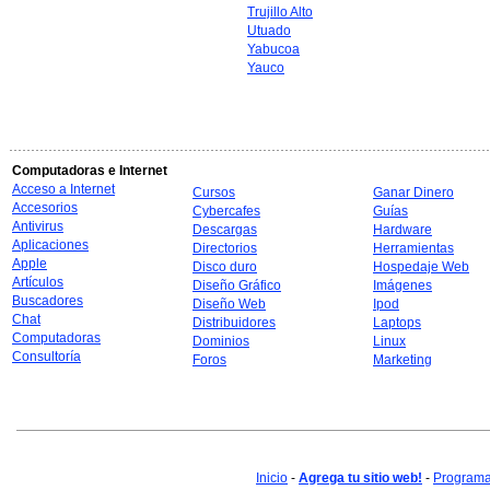
Trujillo Alto
Utuado
Yabucoa
Yauco
Computadoras e Internet
Acceso a Internet
Cursos
Ganar Dinero
Accesorios
Cybercafes
Guías
Antivirus
Descargas
Hardware
Aplicaciones
Directorios
Herramientas
Apple
Disco duro
Hospedaje Web
Artículos
Diseño Gráfico
Imágenes
Buscadores
Diseño Web
Ipod
Chat
Distribuidores
Laptops
Computadoras
Dominios
Linux
Consultoría
Foros
Marketing
Inicio
-
Agrega tu sitio web!
-
Programa 