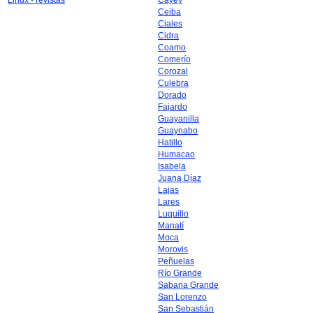
Linux - revistas
Cayey
Ceiba
Ciales
Cidra
Coamo
Comerío
Corozal
Culebra
Dorado
Fajardo
Guayanilla
Guaynabo
Hatillo
Humacao
Isabela
Juana Díaz
Lajas
Lares
Luquillo
Manatí
Moca
Morovis
Peñuelas
Río Grande
Sabana Grande
San Lorenzo
San Sebastián