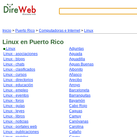
Inicio
>
Puerto Rico
>
Computadoras e Internet
>
Linux
Linux
en Puerto Rico
Linux
Adjuntas
Linux - asociaciones
Aguada
Linux - blogs
Aguadilla
Linux - chats
Aguas Buenas
Linux - clasificados
Aibonito
Linux - cursos
Añasco
Linux - directorios
Arecibo
Linux - educación
Arroyo
Linux - empleo
Barceloneta
Linux - eventos
Barranquitas
Linux - foros
Bayamón
Linux - guías
Cabo Rojo
Linux - leyes
Caguas
Linux - libros
Camuy
Linux - noticias
Canóvanas
Linux - portales web
Carolina
Linux - publicaciones
Cataño