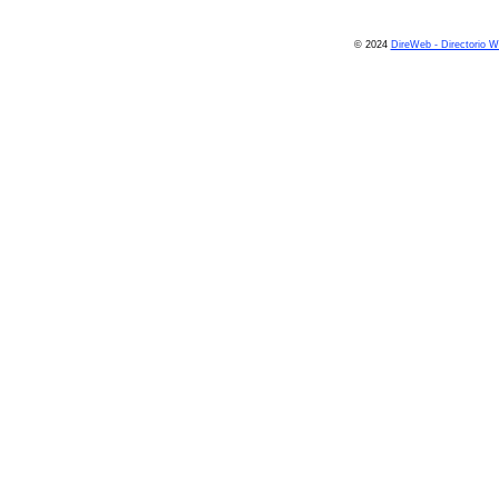
© 2024
DireWeb - Directorio 