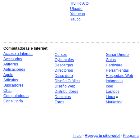
Trujillo Alto
Utuado
Yabucoa
Yauco
Computadoras e Internet
Acceso a Internet
Cursos
Ganar Dinero
Accesorios
Cybercafes
Guías
Antivirus
Descargas
Hardware
Aplicaciones
Directorios
Herramientas
Apple
Disco duro
Hospedaje Web
Artículos
Diseño Gráfico
Imágenes
Buscadores
Diseño Web
Ipod
Chat
Distribuidores
Laptops
Computadoras
Dominios
Linux
Consultoría
Foros
Marketing
Inicio
-
Agrega tu sitio web!
-
Programa 