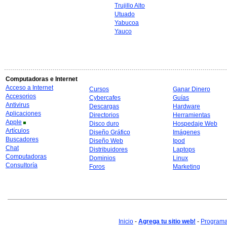
Trujillo Alto
Utuado
Yabucoa
Yauco
Computadoras e Internet
Acceso a Internet
Cursos
Ganar Dinero
Accesorios
Cybercafes
Guías
Antivirus
Descargas
Hardware
Aplicaciones
Directorios
Herramientas
Apple
Disco duro
Hospedaje Web
Artículos
Diseño Gráfico
Imágenes
Buscadores
Diseño Web
Ipod
Chat
Distribuidores
Laptops
Computadoras
Dominios
Linux
Consultoría
Foros
Marketing
Inicio
-
Agrega tu sitio web!
-
Programa 