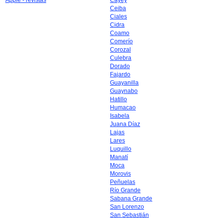
Apple - revistas
Cayey
Ceiba
Ciales
Cidra
Coamo
Comerío
Corozal
Culebra
Dorado
Fajardo
Guayanilla
Guaynabo
Hatillo
Humacao
Isabela
Juana Díaz
Lajas
Lares
Luquillo
Manatí
Moca
Morovis
Peñuelas
Río Grande
Sabana Grande
San Lorenzo
San Sebastián