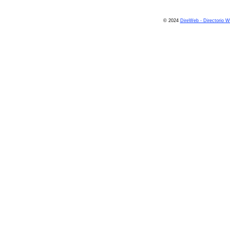
© 2024
DireWeb - Directorio 