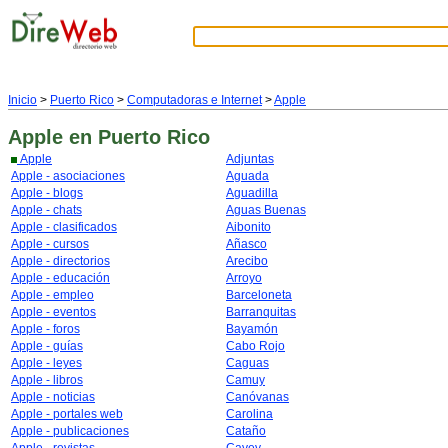
Inicio
>
Puerto Rico
>
Computadoras e Internet
>
Apple
Apple
en Puerto Rico
Apple
Adjuntas
Apple - asociaciones
Aguada
Apple - blogs
Aguadilla
Apple - chats
Aguas Buenas
Apple - clasificados
Aibonito
Apple - cursos
Añasco
Apple - directorios
Arecibo
Apple - educación
Arroyo
Apple - empleo
Barceloneta
Apple - eventos
Barranquitas
Apple - foros
Bayamón
Apple - guías
Cabo Rojo
Apple - leyes
Caguas
Apple - libros
Camuy
Apple - noticias
Canóvanas
Apple - portales web
Carolina
Apple - publicaciones
Cataño