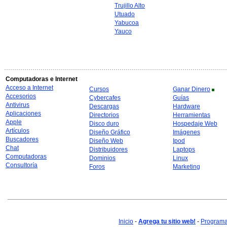
Trujillo Alto
Utuado
Yabucoa
Yauco
Computadoras e Internet
Acceso a Internet
Cursos
Ganar Dinero
Accesorios
Cybercafes
Guías
Antivirus
Descargas
Hardware
Aplicaciones
Directorios
Herramientas
Apple
Disco duro
Hospedaje Web
Artículos
Diseño Gráfico
Imágenes
Buscadores
Diseño Web
Ipod
Chat
Distribuidores
Laptops
Computadoras
Dominios
Linux
Consultoría
Foros
Marketing
Inicio
-
Agrega tu sitio web!
-
Programa 