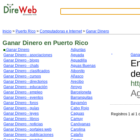
Inicio
>
Puerto Rico
>
Computadoras e Internet
>
Ganar Dinero
Ganar Dinero
en Puerto Rico
Ganar Dinero
Adjuntas
Gana 
Ganar Dinero - asociaciones
Aguada
En
Ganar Dinero - blogs
Aguadilla
Ganar Dinero - chats
Aguas Buenas
de
Ganar Dinero - clasificados
Aibonito
Ganar Dinero - cursos
Añasco
ht
Ganar Dinero - directorios
Arecibo
Ganar Dinero - educación
Arroyo
A
Ganar Dinero - empleo
Barceloneta
Ganar Dinero - eventos
Barranquitas
Ganar Dinero - foros
Bayamón
Ganar Dinero - guías
Cabo Rojo
Ganar Dinero - leyes
Caguas
Registros 1 al 1 
Ganar Dinero - libros
Camuy
Ganar Dinero - noticias
Canóvanas
Ganar Dinero - portales web
Carolina
Ganar Dinero - publicaciones
Cataño