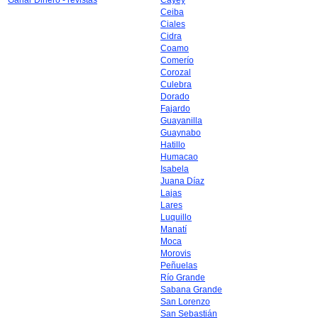
Ganar Dinero - revistas
Cayey
Ceiba
Ciales
Cidra
Coamo
Comerío
Corozal
Culebra
Dorado
Fajardo
Guayanilla
Guaynabo
Hatillo
Humacao
Isabela
Juana Díaz
Lajas
Lares
Luquillo
Manatí
Moca
Morovis
Peñuelas
Río Grande
Sabana Grande
San Lorenzo
San Sebastián