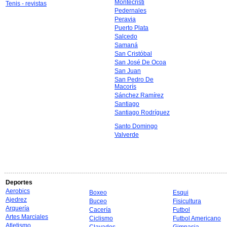
Montecristi
Tenis - revistas
Pedernales
Peravia
Puerto Plata
Salcedo
Samaná
San Cristóbal
San José De Ocoa
San Juan
San Pedro De
Macorís
Sánchez Ramírez
Santiago
Santiago Rodríguez
Santo Domingo
Valverde
Deportes
Aerobics
Boxeo
Esqui
Ajedrez
Buceo
Fisicultura
Arquería
Cacería
Futbol
Artes Marciales
Ciclismo
Futbol Americano
Atletismo