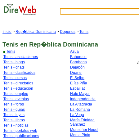
Inicio
>
Rep�blica Dominicana
>
Deportes
>
Tenis
Tenis
en Rep�blica Dominicana
Tenis
Azua
Tenis - asociaciones
Bahoruco
¿
Tenis - blogs
Barahona
Tenis - chats
Dajabón
Tenis - clasificados
Duarte
Tenis - cursos
El Seibo
Tenis - directorios
Elías Piña
Tenis - educación
Espaillat
Tenis - empleo
Hato Mayor
Tenis - eventos
Independencia
Tenis - foros
La Altagracia
Tenis - guías
La Romana
Tenis - leyes
La Vega
Tenis - libros
María Trinidad
Sánchez
Tenis - noticias
Monseñor Nouel
Tenis - portales web
Monte Plata
Tenis - publicaciones