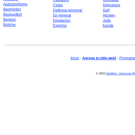
Clavados
Gimnasia
Automovilismo
Clubs
Gimnasios
Badminton
Defensa personal
Golf
Basquetbol
En general
Hockey
Beisbol
Equitación
Judo
Boliche
Esgrima
Karate
Inicio
-
Agrega tu sitio web!
-
Programa 
© 2024
DireWeb - Directorio 