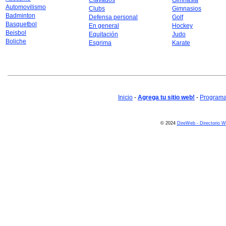
Clavados
Gimnasia
Automovilismo
Clubs
Gimnasios
Badminton
Defensa personal
Golf
Basquetbol
En general
Hockey
Beisbol
Equitación
Judo
Boliche
Esgrima
Karate
Inicio
-
Agrega tu sitio web!
-
Programa 
© 2024
DireWeb - Directorio 