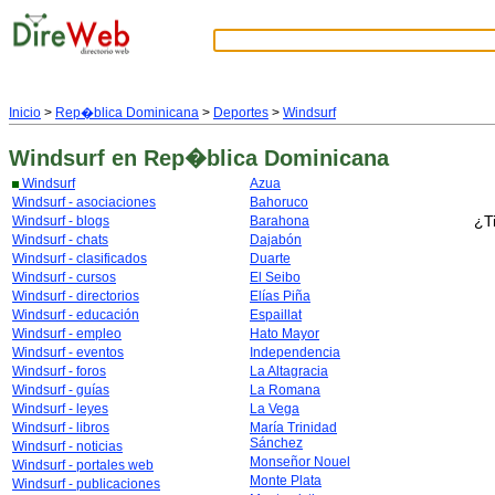
Inicio
>
Rep�blica Dominicana
>
Deportes
>
Windsurf
Windsurf
en Rep�blica Dominicana
Windsurf
Azua
Windsurf - asociaciones
Bahoruco
¿T
Windsurf - blogs
Barahona
Windsurf - chats
Dajabón
Windsurf - clasificados
Duarte
Windsurf - cursos
El Seibo
Windsurf - directorios
Elías Piña
Windsurf - educación
Espaillat
Windsurf - empleo
Hato Mayor
Windsurf - eventos
Independencia
Windsurf - foros
La Altagracia
Windsurf - guías
La Romana
Windsurf - leyes
La Vega
Windsurf - libros
María Trinidad
Sánchez
Windsurf - noticias
Monseñor Nouel
Windsurf - portales web
Monte Plata
Windsurf - publicaciones