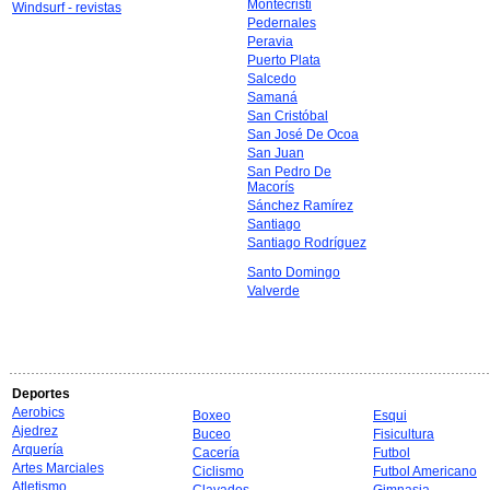
Montecristi
Windsurf - revistas
Pedernales
Peravia
Puerto Plata
Salcedo
Samaná
San Cristóbal
San José De Ocoa
San Juan
San Pedro De
Macorís
Sánchez Ramírez
Santiago
Santiago Rodríguez
Santo Domingo
Valverde
Deportes
Aerobics
Boxeo
Esqui
Ajedrez
Buceo
Fisicultura
Arquería
Cacería
Futbol
Artes Marciales
Ciclismo
Futbol Americano
Atletismo