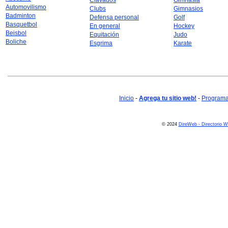
Clavados
Gimnasia
Automovilismo
Clubs
Gimnasios
Badminton
Defensa personal
Golf
Basquetbol
En general
Hockey
Beisbol
Equitación
Judo
Boliche
Esgrima
Karate
Inicio
-
Agrega tu sitio web!
-
Programa 
© 2024
DireWeb - Directorio 