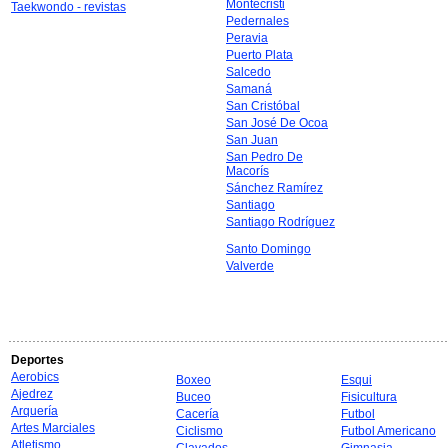
Montecristi
Taekwondo - revistas
Pedernales
Peravia
Puerto Plata
Salcedo
Samaná
San Cristóbal
San José De Ocoa
San Juan
San Pedro De
Macorís
Sánchez Ramírez
Santiago
Santiago Rodríguez
Santo Domingo
Valverde
Deportes
Aerobics
Boxeo
Esqui
Ajedrez
Buceo
Fisicultura
Arquería
Cacería
Futbol
Artes Marciales
Ciclismo
Futbol Americano
Atletismo