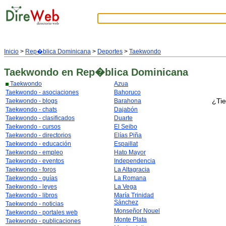
Inicio
>
Rep�blica Dominicana
>
Deportes
>
Taekwondo
Taekwondo
en Rep�blica Dominicana
Taekwondo
Azua
Taekwondo - asociaciones
Bahoruco
¿Tie
Taekwondo - blogs
Barahona
Taekwondo - chats
Dajabón
Taekwondo - clasificados
Duarte
Taekwondo - cursos
El Seibo
Taekwondo - directorios
Elías Piña
Taekwondo - educación
Espaillat
Taekwondo - empleo
Hato Mayor
Taekwondo - eventos
Independencia
Taekwondo - foros
La Altagracia
Taekwondo - guías
La Romana
Taekwondo - leyes
La Vega
Taekwondo - libros
María Trinidad
Sánchez
Taekwondo - noticias
Monseñor Nouel
Taekwondo - portales web
Monte Plata
Taekwondo - publicaciones