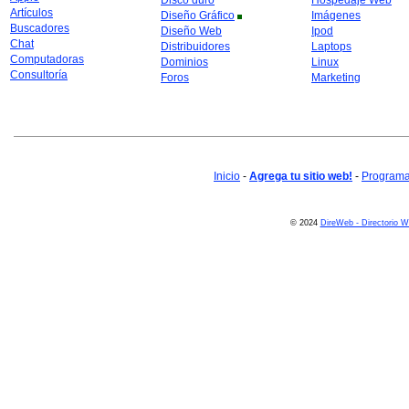
Disco duro
Hospedaje Web
Artículos
Diseño Gráfico
Imágenes
Buscadores
Diseño Web
Ipod
Chat
Distribuidores
Laptops
Computadoras
Dominios
Linux
Consultoría
Foros
Marketing
Inicio
-
Agrega tu sitio web!
-
Programa 
© 2024
DireWeb - Directorio 