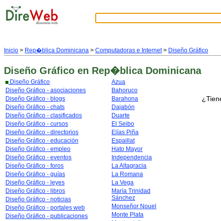
Inicio
>
Rep�blica Dominicana
>
Computadoras e Internet
>
Diseño Gráfico
Diseño Gráfico
en Rep�blica Dominicana
Diseño Gráfico
Azua
Diseño Gráfico - asociaciones
Bahoruco
¿Tien
Diseño Gráfico - blogs
Barahona
Diseño Gráfico - chats
Dajabón
Diseño Gráfico - clasificados
Duarte
Diseño Gráfico - cursos
El Seibo
Diseño Gráfico - directorios
Elías Piña
Diseño Gráfico - educación
Espaillat
Diseño Gráfico - empleo
Hato Mayor
Diseño Gráfico - eventos
Independencia
Diseño Gráfico - foros
La Altagracia
Diseño Gráfico - guías
La Romana
Diseño Gráfico - leyes
La Vega
Diseño Gráfico - libros
María Trinidad
Sánchez
Diseño Gráfico - noticias
Monseñor Nouel
Diseño Gráfico - portales web
Monte Plata
Diseño Gráfico - publicaciones