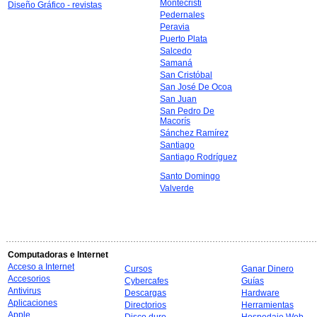
Montecristi
Diseño Gráfico - revistas
Pedernales
Peravia
Puerto Plata
Salcedo
Samaná
San Cristóbal
San José De Ocoa
San Juan
San Pedro De
Macorís
Sánchez Ramírez
Santiago
Santiago Rodríguez
Santo Domingo
Valverde
Computadoras e Internet
Acceso a Internet
Cursos
Ganar Dinero
Accesorios
Cybercafes
Guías
Antivirus
Descargas
Hardware
Aplicaciones
Directorios
Herramientas
Apple