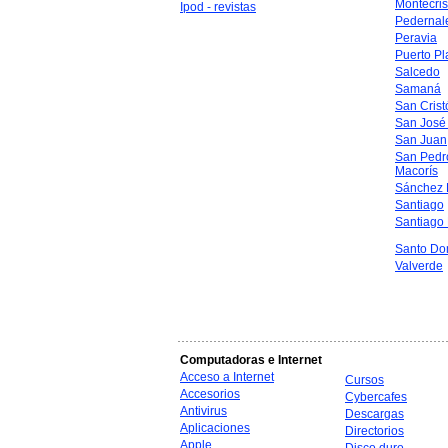
Montecris
Ipod - revistas
Pedernal
Peravia
Puerto Pl
Salcedo
Samaná
San Crist
San José
San Juan
San Pedr
Macorís
Sánchez 
Santiago
Santiago
Santo Do
Valverde
Computadoras e Internet
Acceso a Internet
Cursos
Accesorios
Cybercafes
Antivirus
Descargas
Aplicaciones
Directorios
Apple