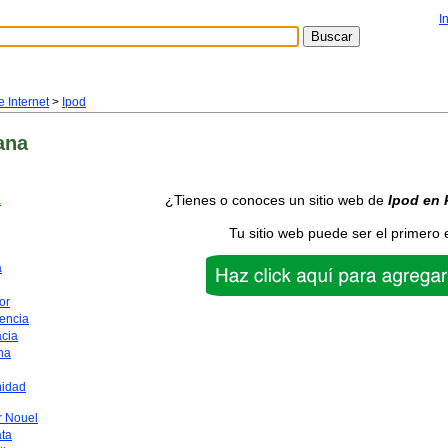
I
 Internet
>
Ipod
ana
¿Tienes o conoces un sitio web de
Ipod
en 
a
Tu sitio web puede ser el primero 
a
or
encia
acia
na
nidad
 Nouel
ata