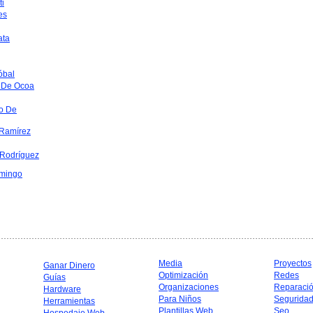
ti
es
ata
óbal
 De Ocoa
o De
Ramírez
 Rodríguez
mingo
Media
Proyectos
Ganar Dinero
Optimización
Redes
Guías
Organizaciones
Reparaci
Hardware
Para Niños
Segurida
Herramientas
Plantillas Web
Seo