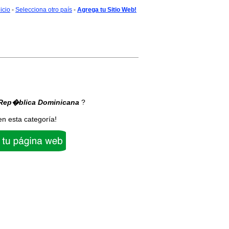
nicio
-
Selecciona otro país
-
Agrega tu Sitio Web!
Rep�blica Dominicana
?
en esta categoría!