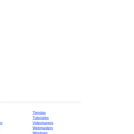
Tiendas
Tutoriales
ón
Videojuegos
d
Webmasters
Windows