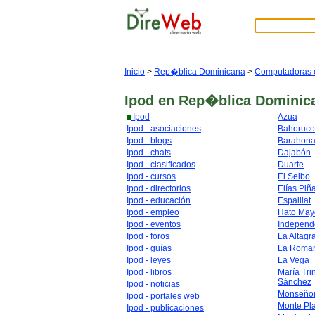
Inicio
>
Rep�blica Dominicana
>
Computadoras e
Ipod
en Rep�blica Dominic
Ipod
Azua
Ipod - asociaciones
Bahoruco
Ipod - blogs
Barahon
Ipod - chats
Dajabón
Ipod - clasificados
Duarte
Ipod - cursos
El Seibo
Ipod - directorios
Elías Piñ
Ipod - educación
Espaillat
Ipod - empleo
Hato May
Ipod - eventos
Independ
Ipod - foros
La Altagr
Ipod - guías
La Roma
Ipod - leyes
La Vega
Ipod - libros
María Tri
Sánchez
Ipod - noticias
Monseñor
Ipod - portales web
Monte Pl
Ipod - publicaciones