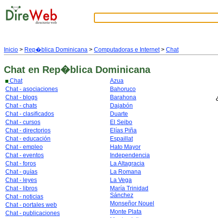
Inicio
>
Rep�blica Dominicana
>
Computadoras e Internet
>
Chat
Chat
en Rep�blica Dominicana
Chat
Azua
Chat - asociaciones
Bahoruco
Chat - blogs
Barahona
Chat - chats
Dajabón
Chat - clasificados
Duarte
Chat - cursos
El Seibo
Chat - directorios
Elías Piña
Chat - educación
Espaillat
Chat - empleo
Hato Mayor
Chat - eventos
Independencia
Chat - foros
La Altagracia
Chat - guías
La Romana
Chat - leyes
La Vega
Chat - libros
María Trinidad
Sánchez
Chat - noticias
Monseñor Nouel
Chat - portales web
Monte Plata
Chat - publicaciones