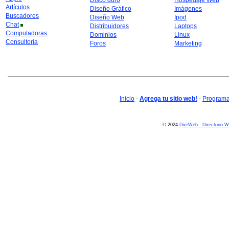
Disco duro
Hospedaje Web
Artículos
Diseño Gráfico
Imágenes
Buscadores
Diseño Web
Ipod
Chat
Distribuidores
Laptops
Computadoras
Dominios
Linux
Consultoría
Foros
Marketing
Inicio
-
Agrega tu sitio web!
-
Programa 
© 2024
DireWeb - Directorio 