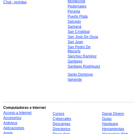
Montecristi
Chat - revistas
Pedernales
Peravia
Puerto Plata
Salcedo
Samaná
San Cristóbal
San José De Ocoa
San Juan
San Pedro De
Macorís
Sánchez Ramírez
Santiago
Santiago Rodríguez
Santo Domingo
Valverde
Computadoras e Internet
Acceso a Internet
Cursos
Ganar Dinero
Accesorios
Cybercafes
Guías
Antivirus
Descargas
Hardware
Aplicaciones
Directorios
Herramientas
Apple