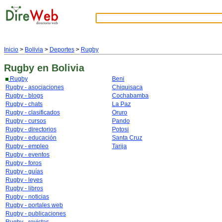
Inicio
>
Bolivia
>
Deportes
>
Rugby
Rugby
en Bolivia
Rugby
Beni
Rugby - asociaciones
Chiquisaca
Rugby - blogs
Cochabamba
Rugby - chats
La Paz
Rugby - clasificados
Oruro
Rugby - cursos
Pando
Rugby - directorios
Potosi
Rugby - educación
Santa Cruz
Rugby - empleo
Tarija
Rugby - eventos
Rugby - foros
Rugby - guías
Rugby - leyes
Rugby - libros
Rugby - noticias
Rugby - portales web
Rugby - publicaciones