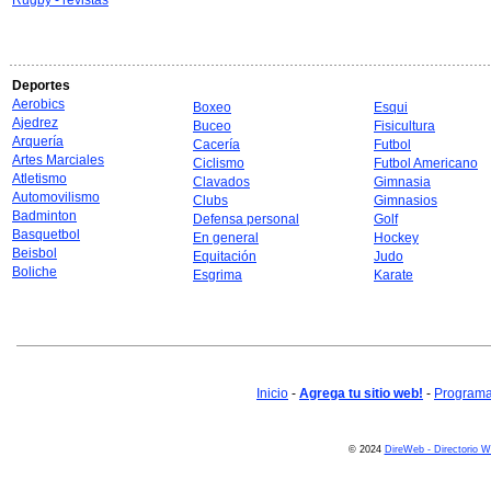
Rugby - revistas
Deportes
Aerobics
Boxeo
Esqui
Ajedrez
Buceo
Fisicultura
Arquería
Cacería
Futbol
Artes Marciales
Ciclismo
Futbol Americano
Atletismo
Clavados
Gimnasia
Automovilismo
Clubs
Gimnasios
Badminton
Defensa personal
Golf
Basquetbol
En general
Hockey
Beisbol
Equitación
Judo
Boliche
Esgrima
Karate
Inicio
-
Agrega tu sitio web!
-
Programa 
© 2024
DireWeb - Directorio 