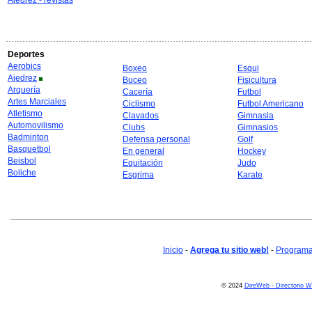
Ajedrez - revistas
Deportes
Aerobics
Boxeo
Esqui
Ajedrez
Buceo
Fisicultura
Arquería
Cacería
Futbol
Artes Marciales
Ciclismo
Futbol Americano
Atletismo
Clavados
Gimnasia
Automovilismo
Clubs
Gimnasios
Badminton
Defensa personal
Golf
Basquetbol
En general
Hockey
Beisbol
Equitación
Judo
Boliche
Esgrima
Karate
Inicio
-
Agrega tu sitio web!
-
Programa 
© 2024
DireWeb - Directorio 