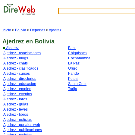
Inicio
>
Bolivia
>
Deportes
>
Ajedrez
Ajedrez
en Bolivia
Ajedrez
Beni
Ajedrez - asociaciones
Chiquisaca
Ajedrez - blogs
Cochabamba
Ajedrez - chats
La Paz
Ajedrez - clasificados
Oruro
Ajedrez - cursos
Pando
Ajedrez - directorios
Potosi
Ajedrez - educación
Santa Cruz
Ajedrez - empleo
Tarija
Ajedrez - eventos
Ajedrez - foros
Ajedrez - guías
Ajedrez - leyes
Ajedrez - libros
Ajedrez - noticias
Ajedrez - portales web
Ajedrez - publicaciones