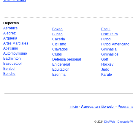
Vela - revistas
Deportes
Aerobics
Boxeo
Esqui
Ajedrez
Buceo
Fisicultura
Arquería
Cacería
Futbol
Artes Marciales
Ciclismo
Futbol Americano
Atletismo
Clavados
Gimnasia
Automovilismo
Clubs
Gimnasios
Badminton
Defensa personal
Golf
Basquetbol
En general
Hockey
Beisbol
Equitación
Judo
Boliche
Esgrima
Karate
Inicio
-
Agrega tu sitio web!
-
Programa 
© 2024
DireWeb - Directorio 