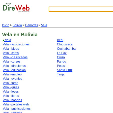
Inicio
>
Bolivia
>
Deportes
>
Vela
Vela
en Bolivia
Vela
Beni
Vela - asociaciones
Chiquisaca
Vela - blogs
Cochabamba
Vela - chats
La Paz
Vela - clasificados
Oruro
Vela - cursos
Pando
Vela - directorios
Potosi
Vela - educación
Santa Cruz
Vela - empleo
Tarija
Vela - eventos
Vela - foros
Vela - guías
Vela - leyes
Vela - libros
Vela - noticias
Vela - portales web
Vela - publicaciones