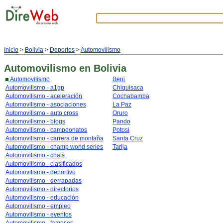
Inicio
>
Bolivia
>
Deportes
>
Automovilismo
Automovilismo
en Bolivia
Automovilismo
Beni
Automovilismo - a1gp
Chiquisaca
Automovilismo - aceleración
Cochabamba
Automovilismo - asociaciones
La Paz
Automovilismo - auto cross
Oruro
Automovilismo - blogs
Pando
Automovilismo - campeonatos
Potosi
Automovilismo - carrera de montaña
Santa Cruz
Automovilismo - champ world series
Tarija
Automovilismo - chats
Automovilismo - clasificados
Automovilismo - deportivo
Automovilismo - derrapadas
Automovilismo - directorios
Automovilismo - educación
Automovilismo - empleo
Automovilismo - eventos