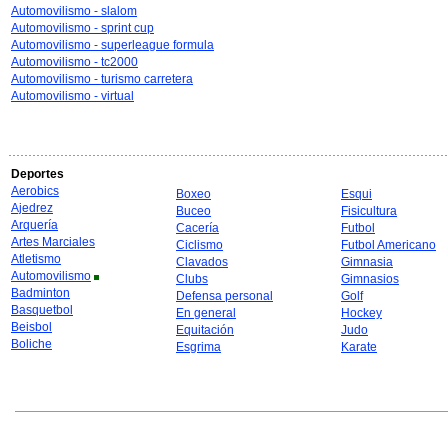
Automovilismo - slalom
Automovilismo - sprint cup
Automovilismo - superleague formula
Automovilismo - tc2000
Automovilismo - turismo carretera
Automovilismo - virtual
Deportes
Aerobics
Boxeo
Esqui
Ajedrez
Buceo
Fisicultura
Arquería
Cacería
Futbol
Artes Marciales
Ciclismo
Futbol Americano
Atletismo
Clavados
Gimnasia
Automovilismo
Clubs
Gimnasios
Badminton
Defensa personal
Golf
Basquetbol
En general
Hockey
Beisbol
Equitación
Judo
Boliche
Esgrima
Karate