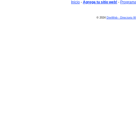
Inicio
-
Agrega tu sitio web!
-
Programa 
© 2024
DireWeb - Directorio 