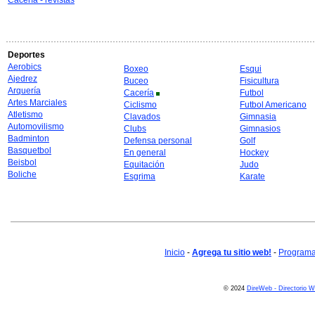
Cacería - revistas
Deportes
Aerobics
Boxeo
Esqui
Ajedrez
Buceo
Fisicultura
Arquería
Cacería
Futbol
Artes Marciales
Ciclismo
Futbol Americano
Atletismo
Clavados
Gimnasia
Automovilismo
Clubs
Gimnasios
Badminton
Defensa personal
Golf
Basquetbol
En general
Hockey
Beisbol
Equitación
Judo
Boliche
Esgrima
Karate
Inicio
-
Agrega tu sitio web!
-
Programa 
© 2024
DireWeb - Directorio 