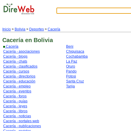
Inicio
>
Bolivia
>
Deportes
>
Cacería
Cacería
en Bolivia
Cacería
Beni
Cacería - asociaciones
Chiquisaca
Cacería - blogs
Cochabamba
Cacería - chats
La Paz
Cacería - clasificados
Oruro
Cacería - cursos
Pando
Cacería - directorios
Potosi
Cacería - educación
Santa Cruz
Cacería - empleo
Tarija
Cacería - eventos
Cacería - foros
Cacería - guías
Cacería - leyes
Cacería - libros
Cacería - noticias
Cacería - portales web
Cacería - publicaciones