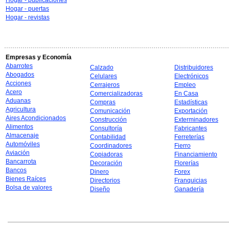
Hogar - publicaciones
Hogar - puertas
Hogar - revistas
Empresas y Economía
Abarrotes
Calzado
Distribuidores
Abogados
Celulares
Electrónicos
Acciones
Cerrajeros
Empleo
Acero
Comercializadoras
En Casa
Aduanas
Compras
Estadísticas
Agricultura
Comunicación
Exportación
Aires Acondicionados
Construcción
Exterminadores
Alimentos
Consultoría
Fabricantes
Almacenaje
Contabilidad
Ferreterías
Automóviles
Coordinadores
Fierro
Aviación
Copiadoras
Financiamiento
Bancarrota
Decoración
Florerías
Bancos
Dinero
Forex
Bienes Raíces
Directorios
Franquicias
Bolsa de valores
Diseño
Ganadería