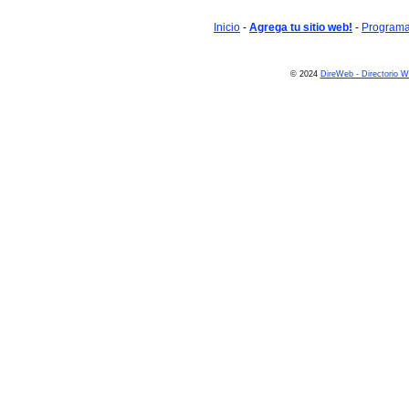
Inicio
-
Agrega tu sitio web!
-
Programa 
© 2024
DireWeb - Directorio 