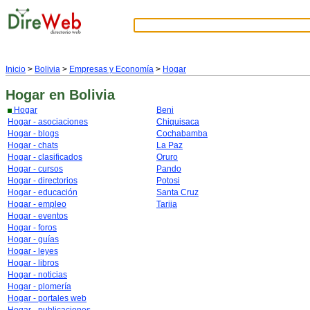
Inicio
>
Bolivia
>
Empresas y Economía
>
Hogar
Hogar
en Bolivia
Hogar
Beni
Hogar - asociaciones
Chiquisaca
Hogar - blogs
Cochabamba
Hogar - chats
La Paz
Hogar - clasificados
Oruro
Hogar - cursos
Pando
Hogar - directorios
Potosi
Hogar - educación
Santa Cruz
Hogar - empleo
Tarija
Hogar - eventos
Hogar - foros
Hogar - guías
Hogar - leyes
Hogar - libros
Hogar - noticias
Hogar - plomería
Hogar - portales web