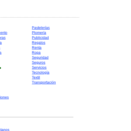
Pastelerías
iento
Plomería
oras
Publicidad
a
Regalos
s
Renta
a
Ropa
Seguridad
Seguros
Servicios
Tecnología
Textil
Transportación
iones
ctanos