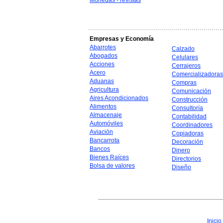
Monedas - revistas
Empresas y Economía
Abarrotes
Calzado
Abogados
Celulares
Acciones
Cerrajeros
Acero
Comercializadoras
Aduanas
Compras
Agricultura
Comunicación
Aires Acondicionados
Construcción
Alimentos
Consultoría
Almacenaje
Contabilidad
Automóviles
Coordinadores
Aviación
Copiadoras
Bancarrota
Decoración
Bancos
Dinero
Bienes Raíces
Directorios
Bolsa de valores
Diseño
Inicio