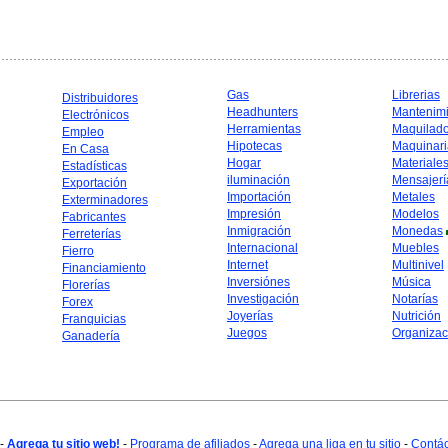
Gas
Librerias
Distribuidores
Headhunters
Mantenim
Electrónicos
Herramientas
Maquilad
Empleo
Hipotecas
Maquinari
En Casa
Hogar
Materiale
Estadísticas
iluminación
Mensajerí
Exportación
Importación
Metales
Exterminadores
Impresión
Modelos
Fabricantes
Inmigración
Monedas
Ferreterías
Internacional
Muebles
Fierro
Internet
Multinivel
Financiamiento
Inversiónes
Música
Florerías
Investigación
Notarías
Forex
Joyerías
Nutrición
Franquicias
Juegos
Organizac
Ganadería
-
Agrega tu sitio web!
-
Programa de afiliados
-
Agrega una liga en tu sitio
-
Contá