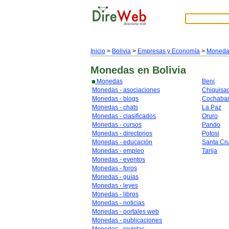
Inicio
>
Bolivia
>
Empresas y Economía
>
Moneda
Monedas
en Bolivia
Monedas
Beni
Monedas - asociaciones
Chiquisa
Monedas - blogs
Cochaba
Monedas - chats
La Paz
Monedas - clasificados
Oruro
Monedas - cursos
Pando
Monedas - directorios
Potosi
Monedas - educación
Santa Cr
Monedas - empleo
Tarija
Monedas - eventos
Monedas - foros
Monedas - guías
Monedas - leyes
Monedas - libros
Monedas - noticias
Monedas - portales web
Monedas - publicaciones