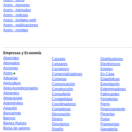
Acero - libros
Acero - mayoreo
Acero - menudeo
Acero - noticias
Acero - portales web
Acero - publicaciones
Acero - revistas
Empresas y Economía
Abarrotes
Calzado
Distribuidores
Abogados
Celulares
Electrónicos
Acciones
Cerrajeros
Empleo
Acero
Comercializadoras
En Casa
Aduanas
Compras
Estadísticas
Agricultura
Comunicación
Exportación
Aires Acondicionados
Construcción
Exterminadores
Alimentos
Consultoría
Fabricantes
Almacenaje
Contabilidad
Ferreterías
Automóviles
Coordinadores
Fierro
Aviación
Copiadoras
Financiamiento
Bancarrota
Decoración
Florerías
Bancos
Dinero
Forex
Bienes Raíces
Directorios
Franquicias
Bolsa de valores
Diseño
Ganadería