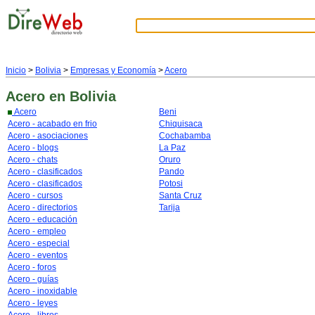
Inicio
>
Bolivia
>
Empresas y Economía
>
Acero
Acero
en Bolivia
Acero
Beni
Acero - acabado en frio
Chiquisaca
Acero - asociaciones
Cochabamba
Acero - blogs
La Paz
Acero - chats
Oruro
Acero - clasificados
Pando
Acero - clasificados
Potosi
Acero - cursos
Santa Cruz
Acero - directorios
Tarija
Acero - educación
Acero - empleo
Acero - especial
Acero - eventos
Acero - foros
Acero - guías
Acero - inoxidable
Acero - leyes