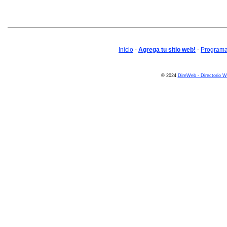
Inicio
-
Agrega tu sitio web!
-
Programa 
© 2024
DireWeb - Directorio 