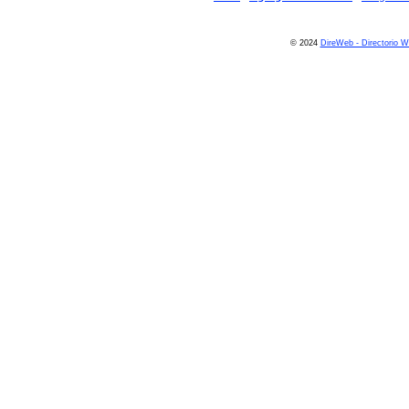
© 2024
DireWeb - Directorio 