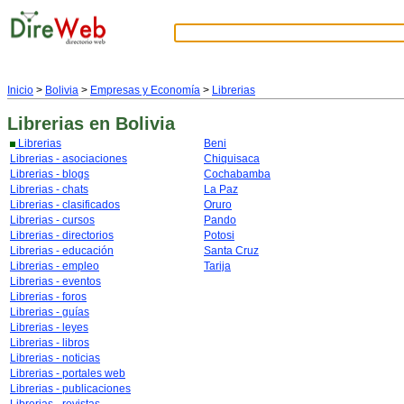
Inicio
>
Bolivia
>
Empresas y Economía
>
Librerias
Librerias
en Bolivia
Librerias
Beni
Librerias - asociaciones
Chiquisaca
Librerias - blogs
Cochabamba
Librerias - chats
La Paz
Librerias - clasificados
Oruro
Librerias - cursos
Pando
Librerias - directorios
Potosi
Librerias - educación
Santa Cruz
Librerias - empleo
Tarija
Librerias - eventos
Librerias - foros
Librerias - guías
Librerias - leyes
Librerias - libros
Librerias - noticias
Librerias - portales web
Librerias - publicaciones