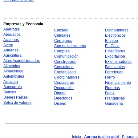
Librerias - revistas
Empresas y Economía
Abarrotes
Calzado
Distribuidores
Abogados
Celulares
Electrónicos
Acciones
Cerrajeros
Empleo
Acero
Comercializadoras
En Casa
Aduanas
Compras
Estadísticas
Agricultura
Comunicación
Exportación
Aires Acondicionados
Construcción
Exterminadores
Alimentos
Consultoría
Fabricantes
Almacenaje
Contabilidad
Ferreterías
Automóviles
Coordinadores
Fierro
Aviación
Copiadoras
Financiamiento
Bancarrota
Decoración
Florerías
Bancos
Dinero
Forex
Bienes Raíces
Directorios
Franquicias
Bolsa de valores
Diseño
Ganadería
Inicio
-
Agrega tu sitio web!
-
Programa 