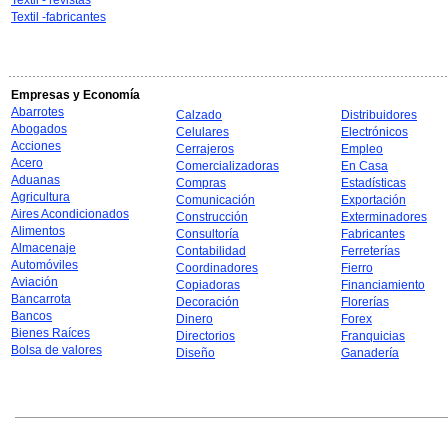
Textil - revistas
Textil -fabricantes
Empresas y Economía
Abarrotes
Calzado
Distribuidores
Abogados
Celulares
Electrónicos
Acciones
Cerrajeros
Empleo
Acero
Comercializadoras
En Casa
Aduanas
Compras
Estadísticas
Agricultura
Comunicación
Exportación
Aires Acondicionados
Construcción
Exterminadores
Alimentos
Consultoría
Fabricantes
Almacenaje
Contabilidad
Ferreterías
Automóviles
Coordinadores
Fierro
Aviación
Copiadoras
Financiamiento
Bancarrota
Decoración
Florerías
Bancos
Dinero
Forex
Bienes Raíces
Directorios
Franquicias
Bolsa de valores
Diseño
Ganadería