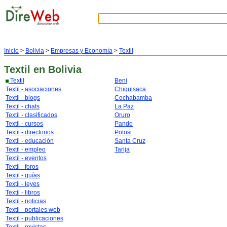
Inicio
>
Bolivia
>
Empresas y Economía
>
Textil
Textil
en Bolivia
Textil
Beni
Textil - asociaciones
Chiquisaca
Textil - blogs
Cochabamba
Textil - chats
La Paz
Textil - clasificados
Oruro
Textil - cursos
Pando
Textil - directorios
Potosi
Textil - educación
Santa Cruz
Textil - empleo
Tarija
Textil - eventos
Textil - foros
Textil - guías
Textil - leyes
Textil - libros
Textil - noticias
Textil - portales web
Textil - publicaciones