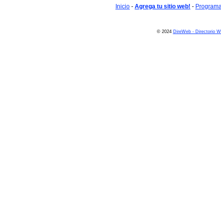
Inicio
-
Agrega tu sitio web!
-
Programa 
© 2024
DireWeb - Directorio 