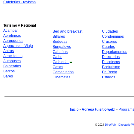
Cafeterías - revistas
Turismo y Regional
Acampar
Bed and breakfast
Ciudades
Aerolineas
Billares
Condominios
Aeropuertos
Bodegas
Cruceros
Agencias de Viaje
Bungalows
Cuartos
Antros
Cabañas
Departamentos
Atracciones
Cafes
Directorios
Autobuses
Cafeterías
Discotecas
Balnearios
Casas
Ecoturismo
Barcos
Cementerios
En Renta
Bares
Cibercafes
Estados
Inicio
-
Agrega tu sitio web!
-
Programa 
© 2024
DireWeb - Directorio 