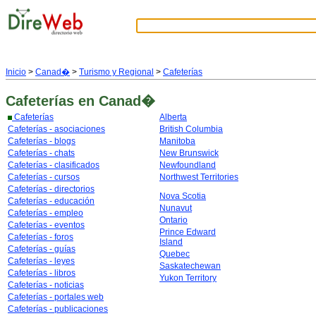
Inicio
>
Canad�
>
Turismo y Regional
>
Cafeterías
Cafeterías
en Canad�
Cafeterías
Alberta
Cafeterías - asociaciones
British Columbia
Cafeterías - blogs
Manitoba
Cafeterías - chats
New Brunswick
Cafeterías - clasificados
Newfoundland
Cafeterías - cursos
Northwest Territories
Cafeterías - directorios
Nova Scotia
Cafeterías - educación
Nunavut
Cafeterías - empleo
Ontario
Cafeterías - eventos
Prince Edward
Cafeterías - foros
Island
Cafeterías - guías
Quebec
Cafeterías - leyes
Saskatechewan
Cafeterías - libros
Yukon Territory
Cafeterías - noticias
Cafeterías - portales web
Cafeterías - publicaciones