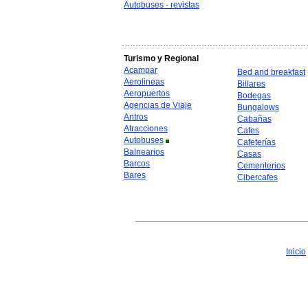
Autobuses - revistas
Turismo y Regional
Acampar
Bed and breakfast
Aerolineas
Billares
Aeropuertos
Bodegas
Agencias de Viaje
Bungalows
Antros
Cabañas
Atracciones
Cafes
Autobuses
Cafeterías
Balnearios
Casas
Barcos
Cementerios
Bares
Cibercafes
Inicio