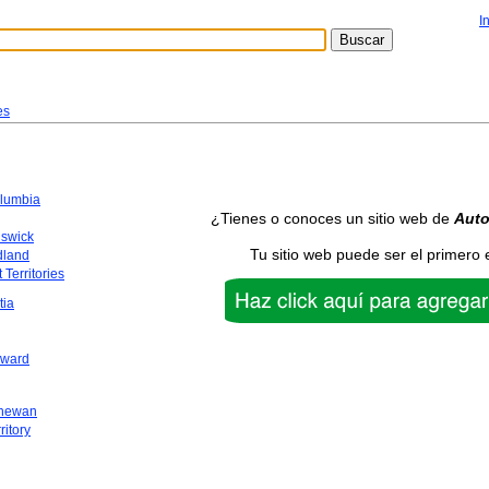
I
es
olumbia
¿Tienes o conoces un sitio web de
Aut
swick
Tu sitio web puede ser el primero 
dland
 Territories
tia
dward
chewan
ritory