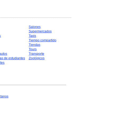
Salones
Supermercados
s
Taxis
Tiempo compartido
Tiendas
Tours
autos
Transporte
as de estudiantes
Zoológicos
tes
ctanos