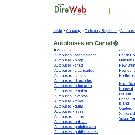
Inicio
>
Canad�
>
Turismo y Regional
>
Autobus
Autobuses
en Canad�
Autobuses
Alberta
Autobuses - asociaciones
British C
Autobuses - blogs
Manitoba
Autobuses - chats
New Brun
Autobuses - clasificados
Newfoun
Autobuses - cursos
Northwest
Autobuses - directorios
Nova Sco
Autobuses - educación
Nunavut
Autobuses - empleo
Ontario
Autobuses - eventos
Prince E
Autobuses - foros
Island
Autobuses - guías
Quebec
Autobuses - leyes
Saskate
Autobuses - libros
Yukon Ter
Autobuses - noticias
Autobuses - portales web
Autobuses - publicaciones