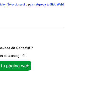
nicio
-
Selecciona otro país
-
Agrega tu Sitio Web!
obuses
en Canad�
?
en esta categoría!