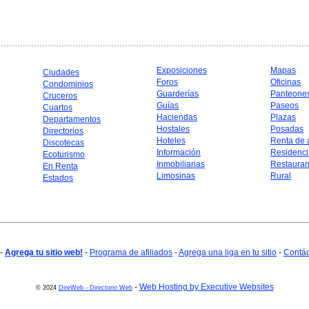
Exposiciones
Mapas
Ciudades
Foros
Oficinas
Condominios
Guarderías
Panteone
Cruceros
Guías
Paseos
Cuartos
Haciendas
Plazas
Departamentos
Hostales
Posadas
Directorios
Hoteles
Renta de 
Discotecas
Información
Residenci
Ecoturismo
Inmobiliarias
Restauran
En Renta
Limosinas
Rural
Estados
-
Agrega tu sitio web!
-
Programa de afiliados
-
Agrega una liga en tu sitio
-
Contá
-
Web Hosting by Executive Websites
© 2024
DireWeb - Directorio Web