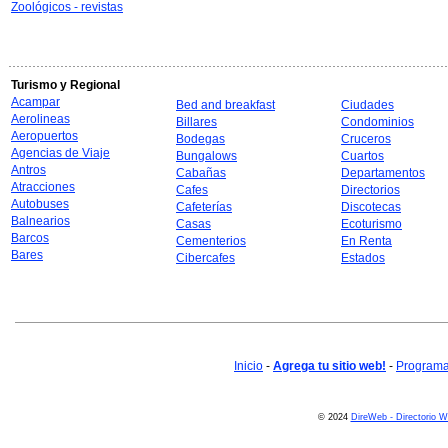
Zoológicos - revistas
Turismo y Regional
Acampar
Bed and breakfast
Ciudades
Aerolineas
Billares
Condominios
Aeropuertos
Bodegas
Cruceros
Agencias de Viaje
Bungalows
Cuartos
Antros
Cabañas
Departamentos
Atracciones
Cafes
Directorios
Autobuses
Cafeterías
Discotecas
Balnearios
Casas
Ecoturismo
Barcos
Cementerios
En Renta
Bares
Cibercafes
Estados
Inicio
-
Agrega tu sitio web!
-
Programa 
© 2024
DireWeb - Directorio 