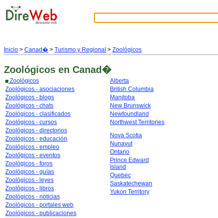
Inicio
>
Canad�
>
Turismo y Regional
>
Zoológicos
Zoológicos
en Canad�
Zoológicos
Alberta
Zoológicos - asociaciones
British Columbia
Zoológicos - blogs
Manitoba
Zoológicos - chats
New Brunswick
Zoológicos - clasificados
Newfoundland
Zoológicos - cursos
Northwest Territories
Zoológicos - directorios
Nova Scotia
Zoológicos - educación
Nunavut
Zoológicos - empleo
Ontario
Zoológicos - eventos
Prince Edward
Zoológicos - foros
Island
Zoológicos - guías
Quebec
Zoológicos - leyes
Saskatechewan
Zoológicos - libros
Yukon Territory
Zoológicos - noticias
Zoológicos - portales web
Zoológicos - publicaciones