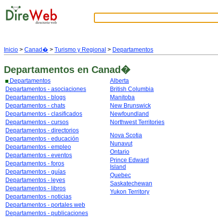
Inicio
>
Canad�
>
Turismo y Regional
>
Departamentos
Departamentos
en Canad�
Departamentos
Alberta
Departamentos - asociaciones
British Columbia
Departamentos - blogs
Manitoba
Departamentos - chats
New Brunswick
Departamentos - clasificados
Newfoundland
Departamentos - cursos
Northwest Territories
Departamentos - directorios
Nova Scotia
Departamentos - educación
Nunavut
Departamentos - empleo
Ontario
Departamentos - eventos
Prince Edward
Departamentos - foros
Island
Departamentos - guías
Quebec
Departamentos - leyes
Saskatechewan
Departamentos - libros
Yukon Territory
Departamentos - noticias
Departamentos - portales web
Departamentos - publicaciones