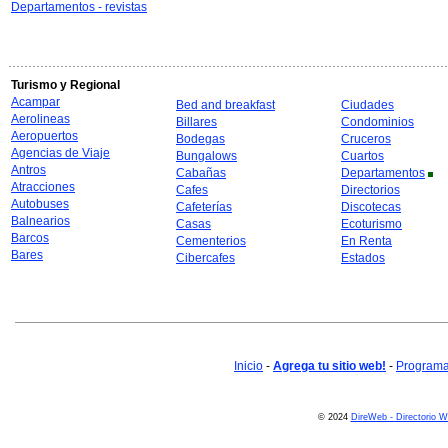
Departamentos - revistas
Turismo y Regional
Acampar
Bed and breakfast
Ciudades
Aerolineas
Billares
Condominios
Aeropuertos
Bodegas
Cruceros
Agencias de Viaje
Bungalows
Cuartos
Antros
Cabañas
Departamentos
Atracciones
Cafes
Directorios
Autobuses
Cafeterías
Discotecas
Balnearios
Casas
Ecoturismo
Barcos
Cementerios
En Renta
Bares
Cibercafes
Estados
Inicio
-
Agrega tu sitio web!
-
Programa 
© 2024
DireWeb - Directorio 