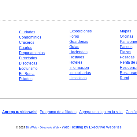
Exposiciones
Mapas
Ciudades
Foros
Oficinas
Condominios
Guarderías
Panteone
Cruceros
Guías
Paseos
Cuartos
Haciendas
Plazas
Departamentos
Hostales
Posadas
Directorios
Hoteles
Renta de 
Discotecas
Información
Residenci
Ecoturismo
Inmobiliarias
Restauran
En Renta
Limosinas
Rural
Estados
-
Agrega tu sitio web!
-
Programa de afiliados
-
Agrega una liga en tu sitio
-
Contá
-
Web Hosting by Executive Websites
© 2024
DireWeb - Directorio Web