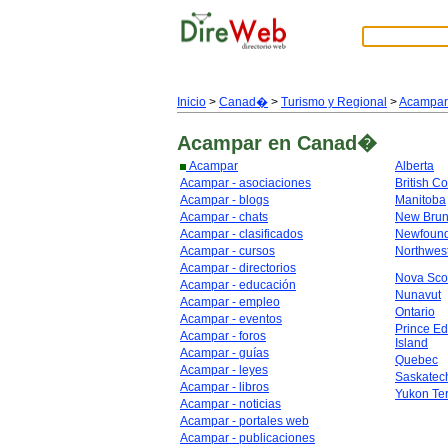
Inicio
>
Canad�
>
Turismo y Regional
>
Acampar
Acampar
en Canad�
Acampar
Alberta
Acampar - asociaciones
British C
Acampar - blogs
Manitoba
Acampar - chats
New Brun
Acampar - clasificados
Newfoun
Acampar - cursos
Northwest
Acampar - directorios
Nova Sco
Acampar - educación
Nunavut
Acampar - empleo
Ontario
Acampar - eventos
Prince E
Acampar - foros
Island
Acampar - guías
Quebec
Acampar - leyes
Saskate
Acampar - libros
Yukon Ter
Acampar - noticias
Acampar - portales web
Acampar - publicaciones