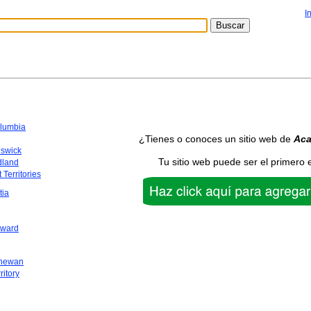
I
olumbia
¿Tienes o conoces un sitio web de
Ac
swick
Tu sitio web puede ser el primero 
dland
 Territories
tia
dward
chewan
ritory