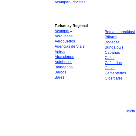
Acampar - revistas
Turismo y Regional
Acampar
Bed and breakfast
Aerolineas
Billares
Aeropuertos
Bodegas
Agencias de Viaje
Bungalows
Antros
Cabañas
Atracciones
Cafes
Autobuses
Cafeterías
Balnearios
Casas
Barcos
Cementerios
Bares
Cibercafes
Inicio