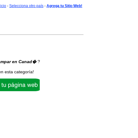
nicio
-
Selecciona otro país
-
Agrega tu Sitio Web!
ampar
en Canad�
?
en esta categoría!