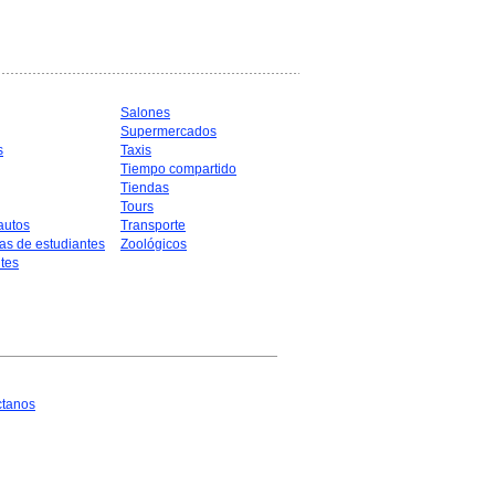
Salones
Supermercados
s
Taxis
Tiempo compartido
Tiendas
Tours
autos
Transporte
as de estudiantes
Zoológicos
tes
ctanos