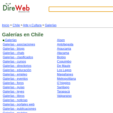
Inicio
>
Chile
>
Arte y Cultura
>
Galerías
Galerías
en Chile
Galerías
Aisen
Galerías - asociaciones
Antofagasta
Galerías - blogs
Araucania
Galerías - chats
Atacama
Galerías - clasificados
Biobio
Galerías - cursos
Coquimbo
Galerías - directorios
De Maule
Galerías - educación
Los Lagos
Galerías - empleo
Magallanes
Galerías - eventos
Metropolitana
Galerías - foros
O´higgins
Galerías - guías
Santiago
Galerías - leyes
Tarapacá
Galerías - libros
Valparaiso
Galerías - noticias
Galerías - portales web
Galerías - publicaciones