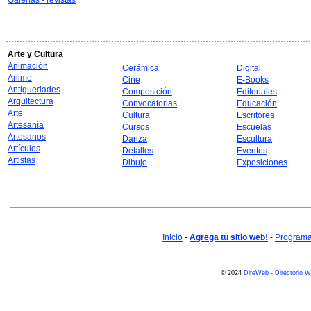
Galerías - revistas
Arte y Cultura
Animación
Cerámica
Digital
Anime
Cine
E-Books
Antiguedades
Composición
Editoriales
Arquitectura
Convocatorias
Educación
Arte
Cultura
Escritores
Artesanía
Cursos
Escuelas
Artesanos
Danza
Escultura
Artículos
Detalles
Eventos
Artistas
Dibujo
Exposiciones
Inicio
-
Agrega tu sitio web!
-
Programa 
© 2024
DireWeb - Directorio 