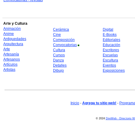
Convocatorias - revistas
Arte y Cultura
Animación
Cerámica
Digital
Anime
Cine
E-Books
Antiguedades
Composición
Editoriales
Arquitectura
Convocatorias
Educación
Arte
Cultura
Escritores
Artesanía
Cursos
Escuelas
Artesanos
Danza
Escultura
Artículos
Detalles
Eventos
Artistas
Dibujo
Exposiciones
Inicio
-
Agrega tu sitio web!
-
Programa 
© 2024
DireWeb - Directorio 