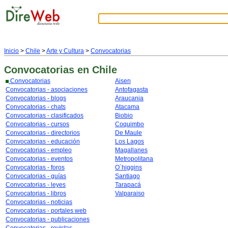
Inicio
>
Chile
>
Arte y Cultura
>
Convocatorias
Convocatorias
en Chile
Convocatorias
Aisen
Convocatorias - asociaciones
Antofagasta
Convocatorias - blogs
Araucania
Convocatorias - chats
Atacama
Convocatorias - clasificados
Biobio
Convocatorias - cursos
Coquimbo
Convocatorias - directorios
De Maule
Convocatorias - educación
Los Lagos
Convocatorias - empleo
Magallanes
Convocatorias - eventos
Metropolitana
Convocatorias - foros
O´higgins
Convocatorias - guías
Santiago
Convocatorias - leyes
Tarapacá
Convocatorias - libros
Valparaiso
Convocatorias - noticias
Convocatorias - portales web
Convocatorias - publicaciones