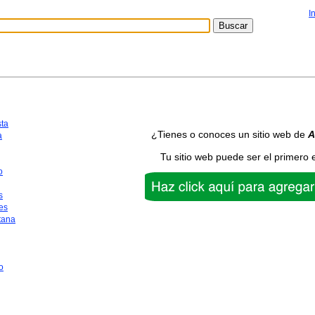
I
sta
¿Tienes o conoces un sitio web de
A
a
Tu sitio web puede ser el primero 
o
s
es
tana
o