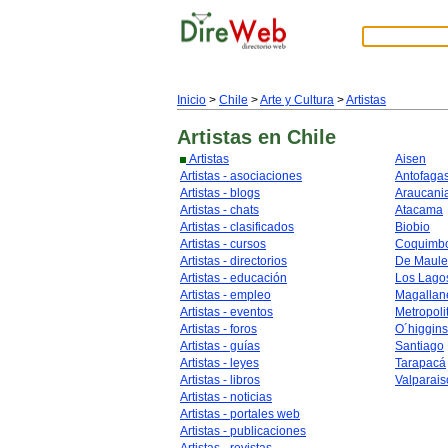
Inicio
>
Chile
>
Arte y Cultura
>
Artistas
Artistas
en Chile
Artistas
Aisen
Artistas - asociaciones
Antofaga
Artistas - blogs
Araucani
Artistas - chats
Atacama
Artistas - clasificados
Biobio
Artistas - cursos
Coquimb
Artistas - directorios
De Maule
Artistas - educación
Los Lago
Artistas - empleo
Magallan
Artistas - eventos
Metropoli
Artistas - foros
O´higgins
Artistas - guías
Santiago
Artistas - leyes
Tarapacá
Artistas - libros
Valparais
Artistas - noticias
Artistas - portales web
Artistas - publicaciones