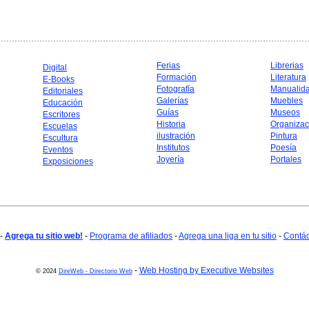
Ferias
Librerias
Digital
Formación
Literatura
E-Books
Fotografía
Manualid
Editoriales
Galerías
Muebles
Educación
Guías
Museos
Escritores
Historia
Organizac
Escuelas
ilustración
Pintura
Escultura
Institutos
Poesía
Eventos
Joyería
Portales
Exposiciones
-
Agrega tu sitio web!
-
Programa de afiliados
-
Agrega una liga en tu sitio
-
Contá
-
Web Hosting by Executive Websites
© 2024
DireWeb - Directorio Web