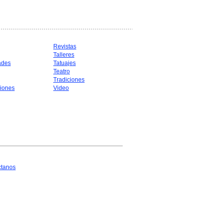
Revistas
Talleres
ades
Tatuajes
Teatro
Tradiciones
iones
Video
ctanos